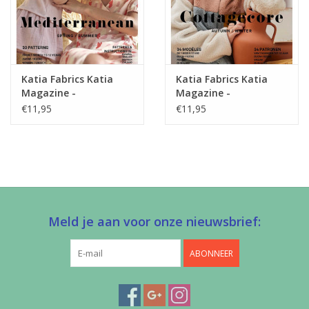
Katia Fabrics Katia
Katia Fabrics Katia
Magazine -
Magazine -
Mediterranean
Cottagecore Herfst /
€11,95
€11,95
Lente/Zomer
Winter
Meld je aan voor onze nieuwsbrief:
ABONNEER