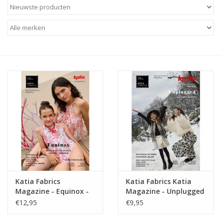
Diy pakketten
Studio Olive inspireert....
Katia Fabrics
Katia Fabrics Katia
Magazine - Equinox -
Magazine - Unplugged
Zomer 2026
- Winter 2025
€12,95
€9,95