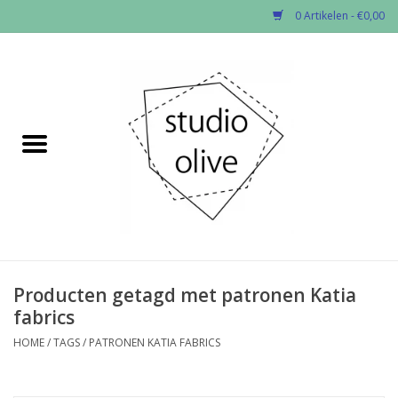
0 Artikelen - €0,00
Home
✂︎Nieuw
Kado enzo
Stoffen per soort
Fournituren
Producten getagd met patronen Katia
fabrics
Patronen
HOME
/
TAGS
/
PATRONEN KATIA FABRICS
Workshops