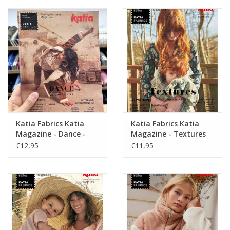
Katia Fabrics Katia
Katia Fabrics Katia
Magazine - Dance -
Magazine - Textures
Herfst/winter
Herfst / Winter
€12,95
€11,95