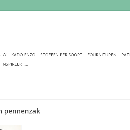
EUW
KADO ENZO
STOFFEN PER SOORT
FOURNITUREN
PAT
INSPIREERT....
n pennenzak
en handige