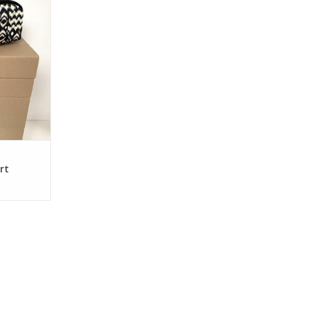
aken!
f zonder
rt