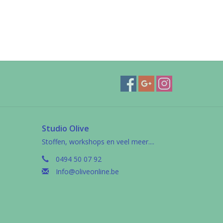
Studio Olive
Stoffen, workshops en veel meer....
0494 50 07 92
Info@oliveonline.be