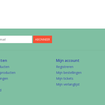
ABONNEER
cten
Mijn account
ducten
Registreren
producten
Mijn bestellingen
ingen
Mijn tickets
Mijn verlanglijst
d