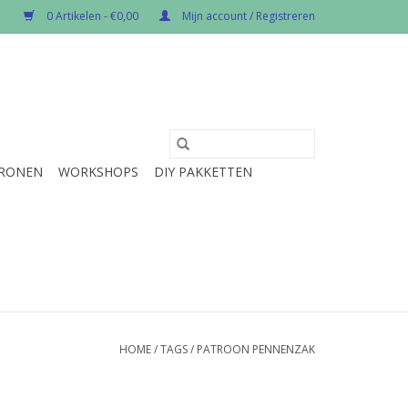
0 Artikelen - €0,00
Mijn account / Registreren
RONEN
WORKSHOPS
DIY PAKKETTEN
HOME
/
TAGS
/
PATROON PENNENZAK