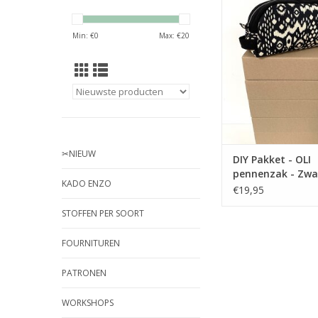
pennenzak te m
Verkrijgbaar met o
Min: €
0
Max: €
20
patroon.
✂︎NIEUW
DIY Pakket - OLI
pennenzak - Zwa
KADO ENZO
€19,95
STOFFEN PER SOORT
FOURNITUREN
PATRONEN
WORKSHOPS