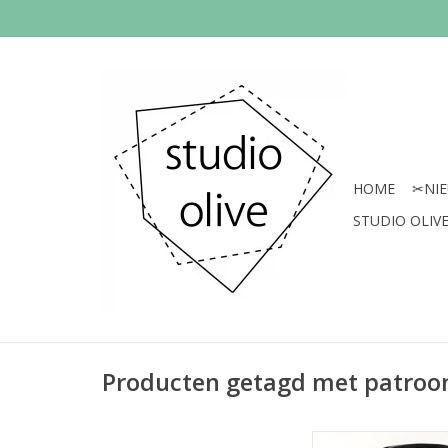
HOME
✂︎NI
STUDIO OLIVE 
Producten getagd met patroo
Alle materialen om e