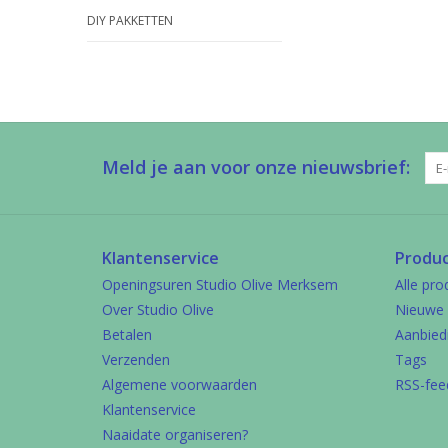
DIY PAKKETTEN
Meld je aan voor onze nieuwsbrief:
Klantenservice
Produ
Openingsuren Studio Olive Merksem
Alle pro
Over Studio Olive
Nieuwe 
Betalen
Aanbied
Verzenden
Tags
Algemene voorwaarden
RSS-fee
Klantenservice
Naaidate organiseren?