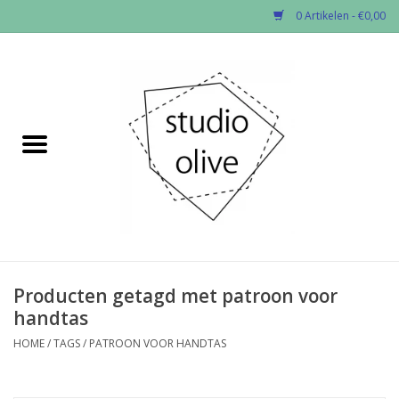
0 Artikelen - €0,00
Home
✂︎Nieuw
Kado enzo
Stoffen per soort
Fournituren
Producten getagd met patroon voor
handtas
Patronen
HOME
/
TAGS
/
PATROON VOOR HANDTAS
Workshops