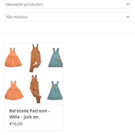
Diy pakketten
Studio Olive inspireert....
Bel'etoile Patroon -
Willa - jurk en
jumpsuit
€16,00