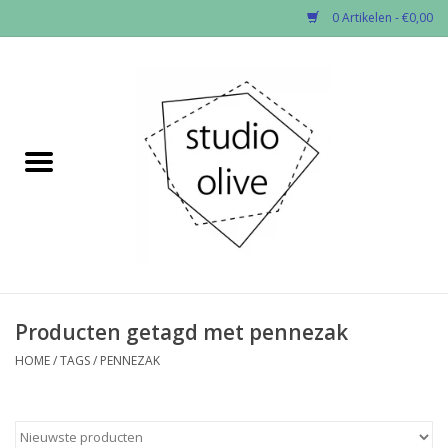
0 Artikelen - €0,00
Home
✂︎Nieuw
Kado enzo
Stoffen per soort
Fournituren
Producten getagd met pennezak
HOME
/
TAGS
/
PENNEZAK
Patronen
Workshops