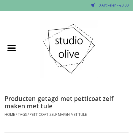
0 Artikelen - €0,00
Home
✂︎Nieuw
Kado enzo
Stoffen per soort
Fournituren
Producten getagd met petticoat zelf
maken met tule
Patronen
HOME
/
TAGS
/
PETTICOAT ZELF MAKEN MET TULE
Workshops