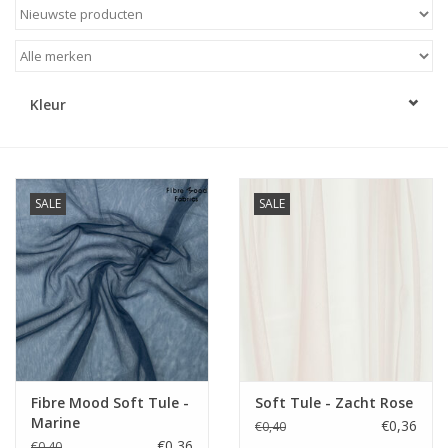
Diy pakketten
Studio Olive inspireert....
Kleur
SALE
SALE
Fibre Mood Soft Tule -
Soft Tule - Zacht Rose
Marine
€0,36
€0,40
€0,36
€0,40