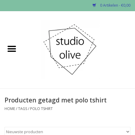
0 Artikelen - €0,00
Home
✂︎Nieuw
Kado enzo
Stoffen per soort
Fournituren
Producten getagd met polo tshirt
HOME
/
TAGS
/
POLO TSHIRT
Patronen
Workshops