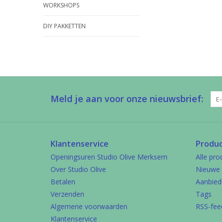
WORKSHOPS
DIY PAKKETTEN
Meld je aan voor onze nieuwsbrief:
Klantenservice
Produ
Openingsuren Studio Olive Merksem
Alle pro
Over Studio Olive
Nieuwe 
Betalen
Aanbied
Verzenden
Tags
Algemene voorwaarden
RSS-fee
Klantenservice