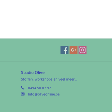
Studio Olive
Stoffen, workshops en veel meer....
0494 50 07 92
Info@oliveonline.be