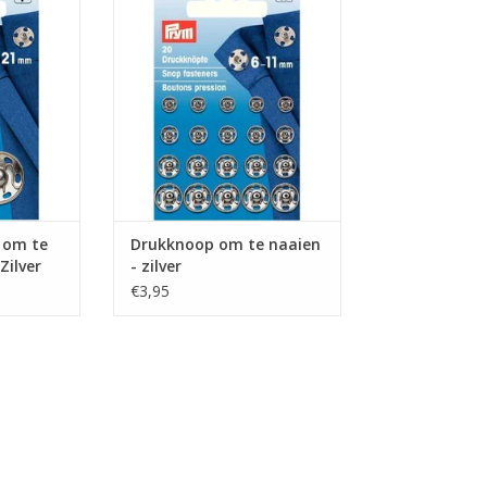
ien - 21mm
Assortiment van 20 zilverkleurige
aannaaidrukknopen maat 6-11
mm.
NKELWAGEN
 om te
Drukknoop om te naaien
Zilver
- zilver
€3,95