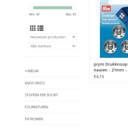
Drukknoop om te naa
Min: €
0
Max: €
5
- Zilver
TOEVOEGEN AAN WI
prym Drukknoop
naaien - 21mm - 
✂︎NIEUW
€4,10
KADO ENZO
STOFFEN PER SOORT
FOURNITUREN
PATRONEN