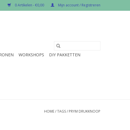
0 Artikelen - €0,00
Mijn account / Registreren
RONEN
WORKSHOPS
DIY PAKKETTEN
HOME
/
TAGS
/
PRYM DRUKKNOOP