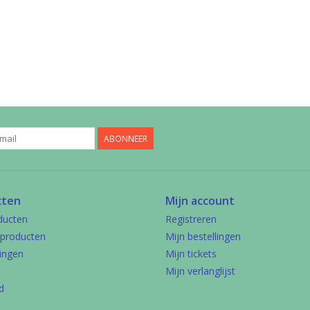
ABONNEER
cten
Mijn account
ducten
Registreren
producten
Mijn bestellingen
ingen
Mijn tickets
Mijn verlanglijst
d