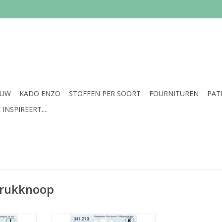
EUW
KADO ENZO
STOFFEN PER SOORT
FOURNITUREN
PAT
INSPIREERT....
drukknoop
je
Prijs per pakje