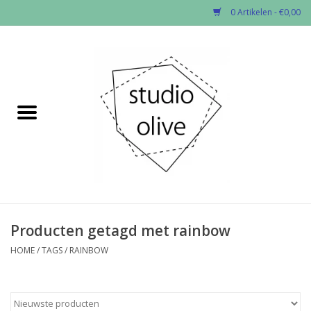
0 Artikelen - €0,00
Home
✂︎Nieuw
Kado enzo
Stoffen per soort
Fournituren
Producten getagd met rainbow
HOME
/
TAGS
/
RAINBOW
Patronen
Workshops