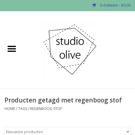
0 Artikelen - €0,00
Home
✂︎Nieuw
Kado enzo
Stoffen per soort
Fournituren
Producten getagd met regenboog stof
HOME
/
TAGS
/
REGENBOOG STOF
Patronen
Workshops