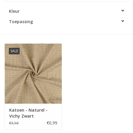
Kleur
Diy pakketten
Toepassing
Studio Olive inspireert....
SALE
Katoen - Naturel -
Vichy Zwart
€0,99
€1,10