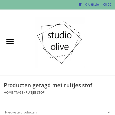
0 Artikelen - €0,00
Home
✂︎Nieuw
Kado enzo
Stoffen per soort
Fournituren
Producten getagd met ruitjes stof
HOME
/
TAGS
/
RUITJES STOF
Patronen
Workshops