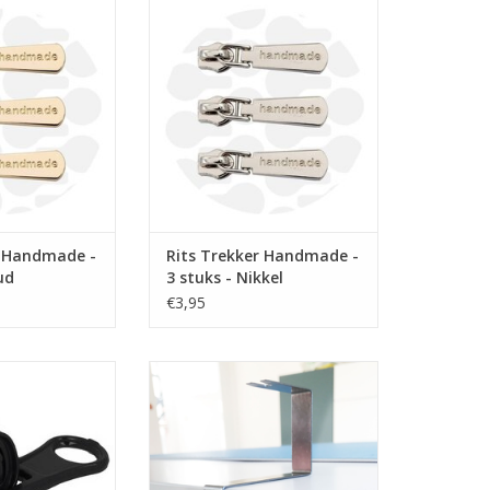
per stuk
Prijs per stuk
 schuiver voor
Handmade rits schuiver voor
 6mm op rol.
spiraalrits 6mm op rol.
N WINKELWAGEN
TOEVOEGEN AAN WINKELWAGEN
r Handmade -
Rits Trekker Handmade -
ud
3 stuks - Nikkel
€3,95
per stuk
Prijs per stuk
voor blokjesrits
Hulpmiddel voor het eenvoudig
- Zwart
plaatsen van een ritstrekker op
een rits.
N WINKELWAGEN