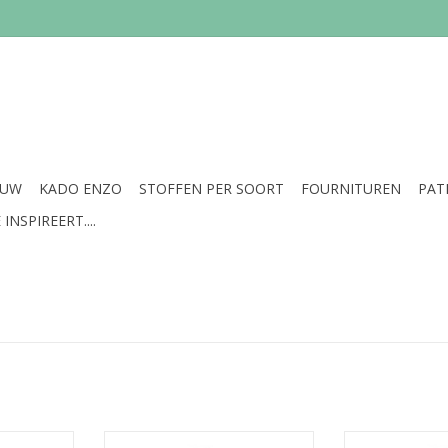
EUW
KADO ENZO
STOFFEN PER SOORT
FOURNITUREN
PAT
INSPIREERT....
uk
Prijs per stuk
Prijs 