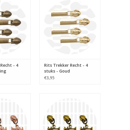
schuiver voor
Basis rits schuiver voor
 6mm op rol.
spiraalrits 6mm op rol.
N WINKELWAGEN
TOEVOEGEN AAN WINKELWAGEN
 Recht - 4
Rits Trekker Recht - 4
ing
stuks - Goud
€3,95
per stuk
Prijs per stuk
 trekker voor
Naaimachine trekker voor
 6mm op rol.
spiraalrits 6mm op rol.
N WINKELWAGEN
TOEVOEGEN AAN WINKELWAGEN