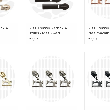
t - 4
Rits Trekker Recht - 4
Rits Trekker
stuks - Mat Zwart
Naaimachine
€3,95
€3,95
uk
Prijs per stuk
Prijs 
er voor
Naaimachine trekker voor
Naaimachine
op rol.
spiraalrits 6mm op rol.
spiraalrits
NKELWAGEN
TOEVOEGEN AA