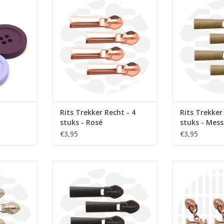
hte kleuren
Basis rits schuiver voor
Basis rits 
spiraalrits 6mm op rol.
spiraalrits
NKELWAGEN
TOEVOEGEN AAN WINKELWAGEN
TOEVOEGEN AA
Rits Trekker Recht - 4
Rits Trekker
stuks - Rosé
stuks - Mess
€3,95
€3,95
uk
Prijs per stuk
Prijs 
er voor
Basis rits schuiver voor
Naaimachine
op rol.
spiraalrits 6mm op rol.
spiraalrits
NKELWAGEN
TOEVOEGEN AAN WINKELWAGEN
TOEVOEGEN AA