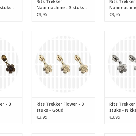
Rits Trekker
Rits Trekker
stuks -
Naaimachine - 3 stuks -
Naaimachine 
Nikkel
Mat Zwart
€3,95
€3,95
uk
Prijs per stuk
Prijs 
ver voor
Bloemen rits schuiver voor
Bloemen rits
op rol.
spiraalrits 6mm op rol.
spiraalrits
NKELWAGEN
TOEVOEGEN AAN WINKELWAGEN
TOEVOEGEN AA
er - 3
Rits Trekker Flower - 3
Rits Trekker
stuks - Goud
stuks - Nikk
€3,95
€3,95