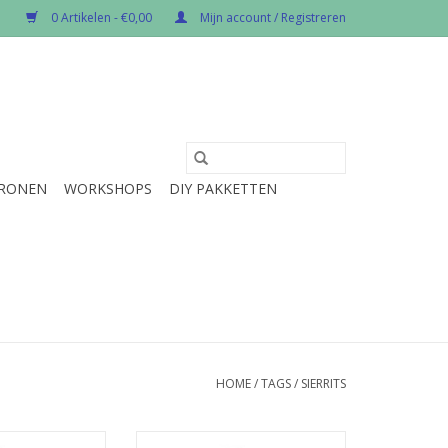
0 Artikelen - €0,00
Mijn account / Registreren
RONEN
WORKSHOPS
DIY PAKKETTEN
HOME
/
TAGS
/
SIERRITS
per stuk
Prijs per stuk