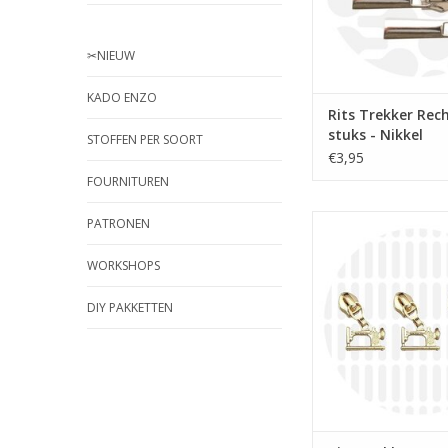
✂︎NIEUW
KADO ENZO
Rits Trekker Rech
stuks - Nikkel
STOFFEN PER SOORT
€3,95
FOURNITUREN
Prijs per st
PATRONEN
Naaimachine trekk
WORKSHOPS
spiraalrits 6mm 
DIY PAKKETTEN
TOEVOEGEN AAN WI