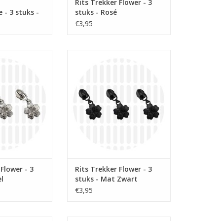
Rits Trekker Flower - 3
- 3 stuks -
stuks - Rosé
€3,95
per stuk
Prijs per stuk
 schuiver voor
Bloemen rits schuiver voor
 6mm op rol.
spiraalrits 6mm op rol.
N WINKELWAGEN
TOEVOEGEN AAN WINKELWAGEN
 Flower - 3
Rits Trekker Flower - 3
el
stuks - Mat Zwart
€3,95