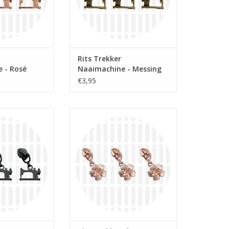
Rits Trekker
 - Rosé
Naaimachine - Messing
€3,95
per stuk
Prijs per stuk
 trekker voor
Bloemen rits schuiver voor
 6mm op rol.
spiraalrits 6mm op rol.
N WINKELWAGEN
TOEVOEGEN AAN WINKELWAGEN