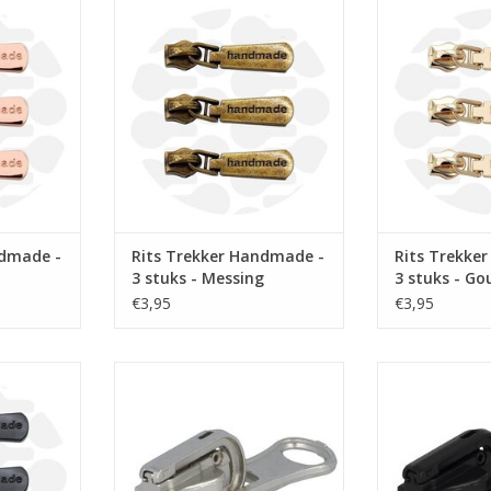
uk
Prijs per stuk
Prijs 
iver voor
Handmade rits schuiver voor
Handmade rits
op rol.
spiraalrits 6mm op rol.
spiraalrits
NKELWAGEN
TOEVOEGEN AAN WINKELWAGEN
TOEVOEGEN AA
ndmade -
Rits Trekker Handmade -
Rits Trekke
3 stuks - Messing
3 stuks - Go
€3,95
€3,95
uk
Prijs per stuk
Prijs 
iver voor
Omkeerschuiver voor blokjesrits
Omkeerschuiver 
op rol.
nr.5 - Zwart
nr.5 
NKELWAGEN
TOEVOEGEN AAN WINKELWAGEN
TOEVOEGEN AA