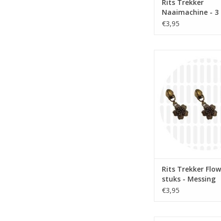
Rits Trekker
Naaimachine - 3 
Goud
€3,95
Prijs per st
Bloemen rits schui
spiraalrits 6mm 
TOEVOEGEN AAN WI
Rits Trekker Flow
stuks - Messing
€3,95