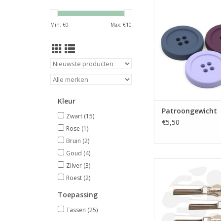
Verkrijgbaar in 6 lic
Min: €
0
Max: €
10
TOEVOEGEN AAN WI
Kleur
Patroongewicht
Zwart
(15)
€5,50
Rose
(1)
Bruin
(2)
Goud
(4)
Prijs per st
Zilver
(3)
Roest
(2)
Basis rits schuiv
spiraalrits 6mm 
Toepassing
TOEVOEGEN AAN WI
Tassen
(25)