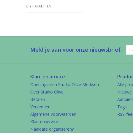
DIY PAKKETTEN
Meld je aan voor onze nieuwsbrief:
Klantenservice
Produ
Openingsuren Studio Olive Merksem
Alle pro
Over Studio Olive
Nieuwe 
Betalen
Aanbied
Verzenden
Tags
Algemene voorwaarden
RSS-fee
Klantenservice
Naaidate organiseren?