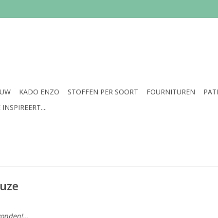
EUW
KADO ENZO
STOFFEN PER SOORT
FOURNITUREN
PAT
INSPIREERT....
auze
onden!...