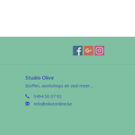
Studio Olive
Stoffen, workshops en veel meer....
0494 50 07 92
Info@oliveonline.be