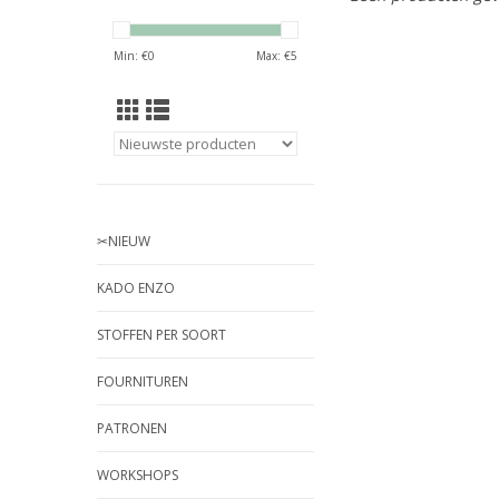
Min: €
0
Max: €
5
✂︎NIEUW
KADO ENZO
STOFFEN PER SOORT
FOURNITUREN
PATRONEN
WORKSHOPS