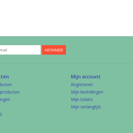
ABONNEER
cten
Mijn account
ducten
Registreren
producten
Mijn bestellingen
ingen
Mijn tickets
Mijn verlanglijst
d