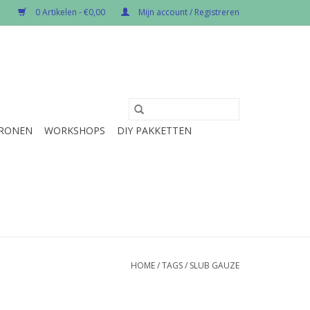
0 Artikelen - €0,00
Mijn account / Registreren
RONEN
WORKSHOPS
DIY PAKKETTEN
HOME
/
TAGS
/
SLUB GAUZE