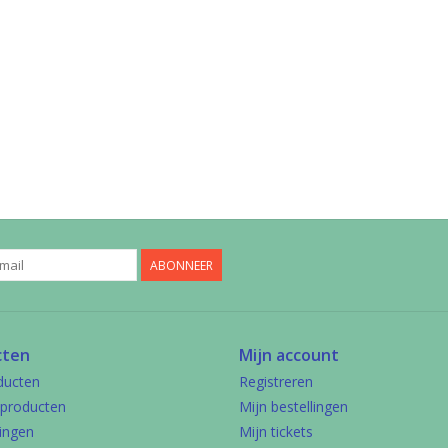
ABONNEER
cten
Mijn account
ducten
Registreren
producten
Mijn bestellingen
ingen
Mijn tickets