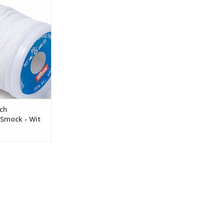
ren - Smock - Wit
N WINKELWAGEN
sch
 Smock - Wit