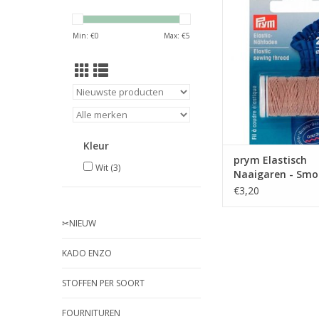
Elastisch Naaigaren
Min: €
0
Max: €
5
Zandkleuri
TOEVOEGEN AAN WI
Kleur
prym Elastisch
Wit
(3)
Naaigaren - Smo
Zandkleuring
€3,20
✂︎NIEUW
KADO ENZO
STOFFEN PER SOORT
FOURNITUREN