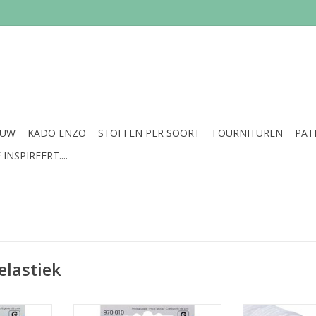
EUW
KADO ENZO
STOFFEN PER SOORT
FOURNITUREN
PAT
INSPIREERT....
elastiek
k.
Prijs per stuk.
Prijs p