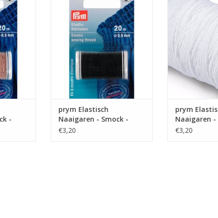
 - Smock -
Elastisch Naaigaren - Smock -
Elastisch Naaiga
ng
Zwart
TOEVOEGEN AA
NKELWAGEN
TOEVOEGEN AAN WINKELWAGEN
prym Elastisch
prym Elasti
ck -
Naaigaren - Smock -
Naaigaren -
Zwart
€3,20
€3,20