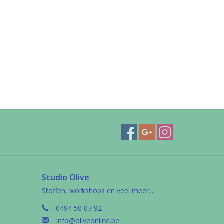
Studio Olive
Stoffen, workshops en veel meer....
0494 50 07 92
Info@oliveonline.be