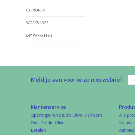
PATRONEN
WORKSHOPS
DIY PAKKETTEN
Meld je aan voor onze nieuwsbrief:
Klantenservice
Produ
Openingsuren Studio Olive Merksem
Alle pro
Over Studio Olive
Nieuwe 
Betalen
Aanbied