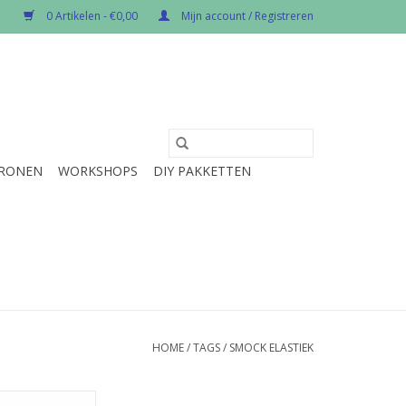
0 Artikelen - €0,00
Mijn account / Registreren
RONEN
WORKSHOPS
DIY PAKKETTEN
HOME
/
TAGS
/
SMOCK ELASTIEK
er stuk.