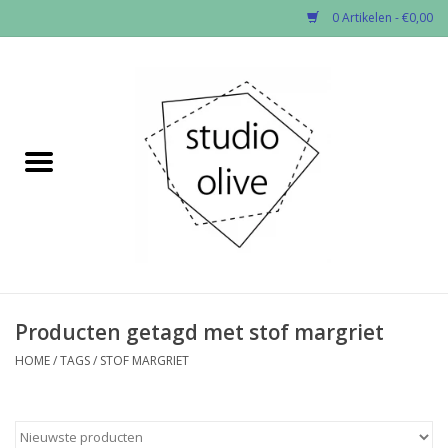
0 Artikelen - €0,00
Home
✂︎Nieuw
Kado enzo
Stoffen per soort
Fournituren
Producten getagd met stof margriet
HOME
/
TAGS
/
STOF MARGRIET
Patronen
Workshops