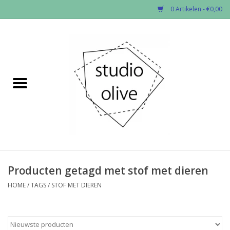
0 Artikelen - €0,00
Home
✂︎Nieuw
Kado enzo
Stoffen per soort
Fournituren
Producten getagd met stof met dieren
HOME
/
TAGS
/
STOF MET DIEREN
Patronen
Workshops