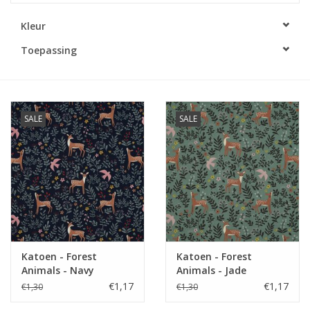
Kleur
Diy pakketten
Toepassing
Studio Olive inspireert....
SALE
SALE
Katoen - Forest
Katoen - Forest
Animals - Navy
Animals - Jade
€1,17
€1,17
€1,30
€1,30