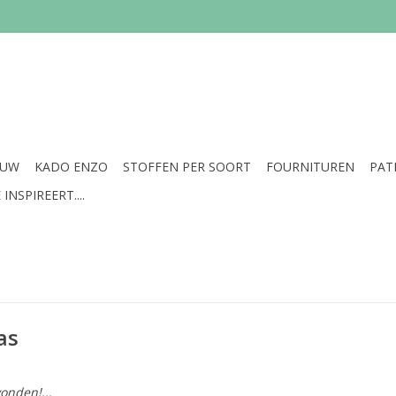
EUW
KADO ENZO
STOFFEN PER SOORT
FOURNITUREN
PAT
INSPIREERT....
as
onden!...