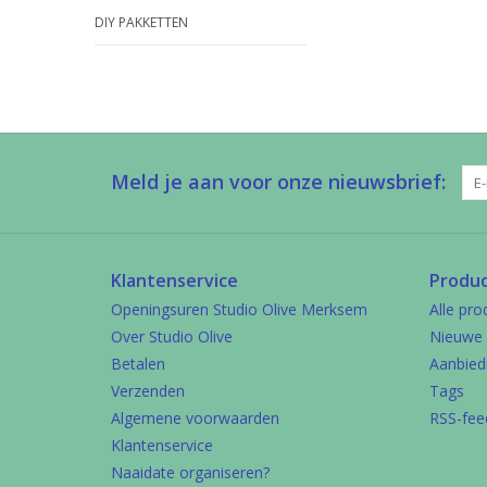
DIY PAKKETTEN
Meld je aan voor onze nieuwsbrief:
Klantenservice
Produ
Openingsuren Studio Olive Merksem
Alle pro
Over Studio Olive
Nieuwe 
Betalen
Aanbied
Verzenden
Tags
Algemene voorwaarden
RSS-fee
Klantenservice
Naaidate organiseren?