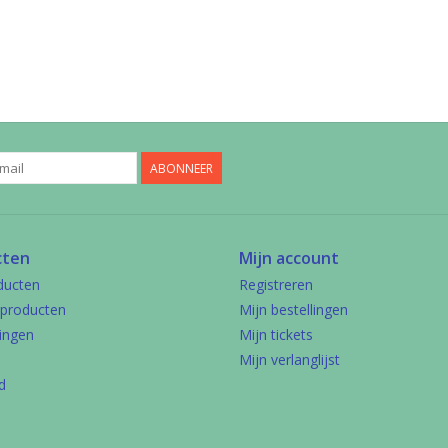
ABONNEER
cten
Mijn account
ducten
Registreren
producten
Mijn bestellingen
ingen
Mijn tickets
Mijn verlanglijst
d