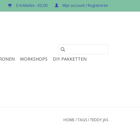
0 Artikelen - €0,00
Mijn account / Registreren
RONEN
WORKSHOPS
DIY PAKKETTEN
HOME
/
TAGS
/
TEDDY JAS