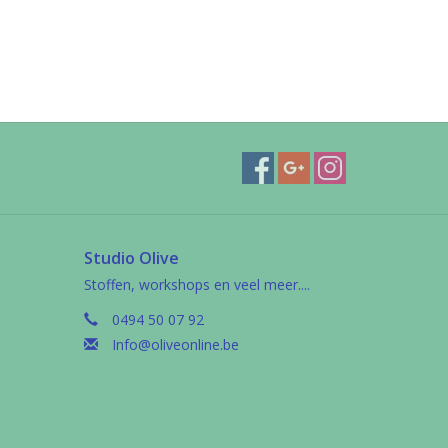
Studio Olive
Stoffen, workshops en veel meer....
0494 50 07 92
Info@oliveonline.be