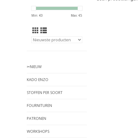
Min: €
0
Max: €
5
✂︎NIEUW
KADO ENZO
STOFFEN PER SOORT
FOURNITUREN
PATRONEN
WORKSHOPS