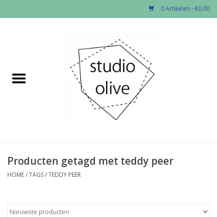
0 Artikelen - €0,00
Home
✂︎Nieuw
Kado enzo
Stoffen per soort
Fournituren
Producten getagd met teddy peer
HOME
/
TAGS
/
TEDDY PEER
Patronen
Workshops