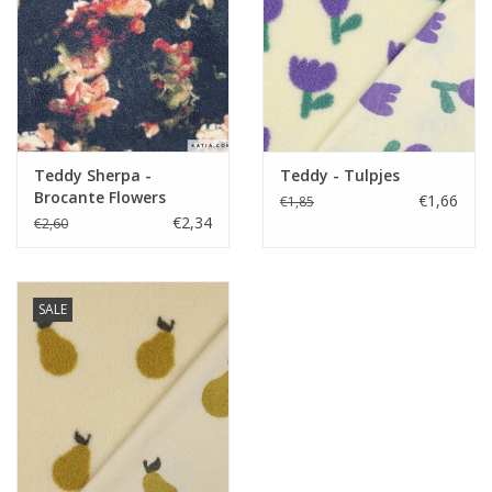
Teddy Sherpa -
Teddy - Tulpjes
Brocante Flowers
€1,66
€1,85
€2,34
€2,60
SALE