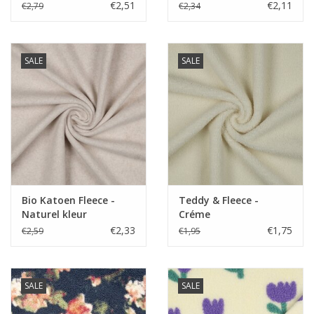
€2,51
€2,11
€2,79
€2,34
SALE
SALE
Bio Katoen Fleece -
Teddy & Fleece -
Naturel kleur
Créme
€2,33
€1,75
€2,59
€1,95
SALE
SALE