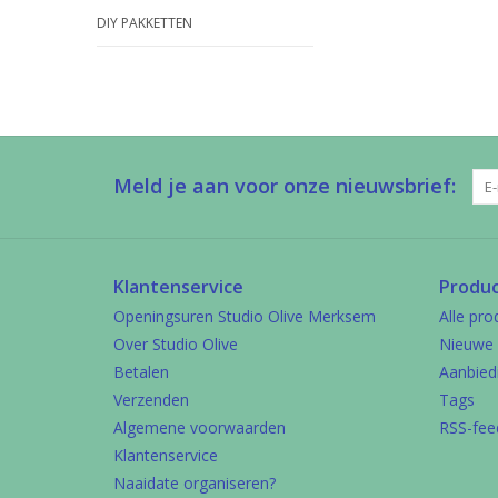
DIY PAKKETTEN
Meld je aan voor onze nieuwsbrief:
Klantenservice
Produ
Openingsuren Studio Olive Merksem
Alle pro
Over Studio Olive
Nieuwe 
Betalen
Aanbied
Verzenden
Tags
Algemene voorwaarden
RSS-fee
Klantenservice
Naaidate organiseren?