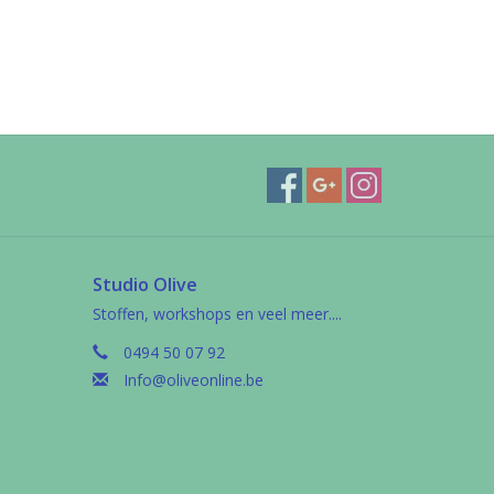
Studio Olive
Stoffen, workshops en veel meer....
0494 50 07 92
Info@oliveonline.be