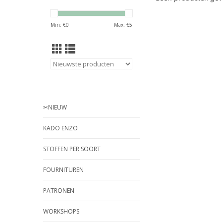
Min: €
0
Max: €
5
✂︎NIEUW
KADO ENZO
STOFFEN PER SOORT
FOURNITUREN
PATRONEN
WORKSHOPS