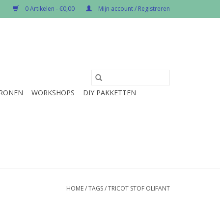
0 Artikelen - €0,00
Mijn account / Registreren
RONEN
WORKSHOPS
DIY PAKKETTEN
HOME
/
TAGS
/
TRICOT STOF OLIFANT