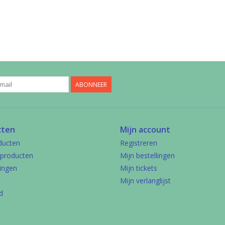
ABONNEER
cten
Mijn account
ducten
Registreren
producten
Mijn bestellingen
ingen
Mijn tickets
Mijn verlanglijst
d