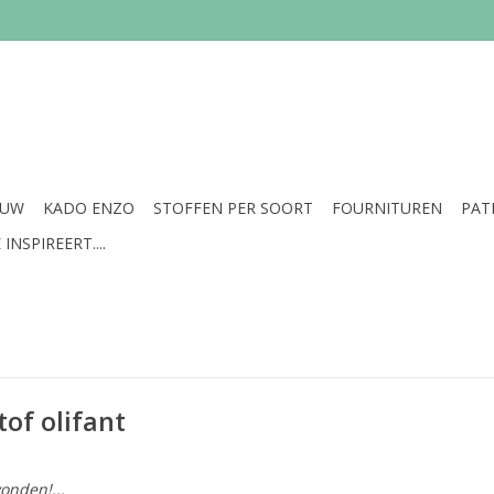
EUW
KADO ENZO
STOFFEN PER SOORT
FOURNITUREN
PAT
INSPIREERT....
of olifant
onden!...