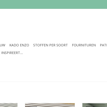
EUW
KADO ENZO
STOFFEN PER SOORT
FOURNITUREN
PAT
INSPIREERT....
cm.
Prijs per 10 cm.
Prijs p