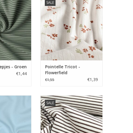
SALE
yed tricot met
Zachte ajour tricot met print
rijgbaar in vele
TOEVOEGEN AAN WINKELWAGEN
uren.
N WINKELWAGEN
eepjes - Groen
Pointelle Tricot -
Flowerfield
€1,44
€1,39
€1,55
er 10 cm.
Prijs per 10 cm.
SALE
tricot van hele
Zachte Tarn dyed tricot met
waliteit.
streepjes. Verkrijgbaar in vele
kleuren.
N WINKELWAGEN
TOEVOEGEN AAN WINKELWAGEN