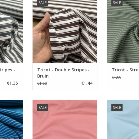
SALE
SALE
treepjes.
Zachte tricot met streepjes.
Zachte Tarn d
streepjes. Verk
NKELWAGEN
TOEVOEGEN AAN WINKELWAGEN
kle
TOEVOEGEN AA
tripes -
Tricot - Double Stripes -
Tricot - Str
Bruin
€1,60
€1,35
€1,44
€1,60
cm.
Prijs per 10 cm.
Prijs p
SALE
SALE
ricot met
Zachte effen tricot van hele
Zachte effen 
ar in vele
mooie kwaliteit.
mooie k
TOEVOEGEN AAN WINKELWAGEN
TOEVOEGEN AA
NKELWAGEN