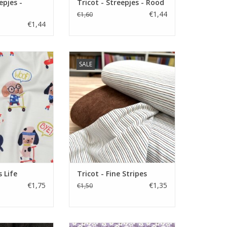
epjes -
Tricot - Streepjes - Rood
€1,44
€1,60
€1,44
er 10 cm.
Prijs per 10 cm.
SALE
et digitale print
Zachte tricot met streepjes print
honden
TOEVOEGEN AAN WINKELWAGEN
N WINKELWAGEN
s Life
Tricot - Fine Stripes
€1,75
€1,35
€1,50