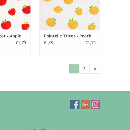
cot - Apple
Pointelle Tricot - Peach
€1,75
€1,75
€1,95
1
2