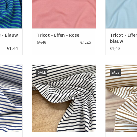
s - Blauw
Tricot - Effen - Rose
Tricot - Effe
blauw
€1,26
€1,40
€1,44
€1,40
cm.
Prijs per 10 cm.
Prijs p
SALE
SALE
ricot met
Zachte Tarn dyed tricot met
Zachte Tarn d
ar in vele
streepjes. Verkrijgbaar in vele
streepjes. Verk
kleuren.
kle
NKELWAGEN
TOEVOEGEN AAN WINKELWAGEN
TOEVOEGEN AA