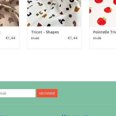
NKELWAGEN
TOEVOEGEN AAN WINKELWAGEN
x
Tricot - Shapes
Pointelle Tri
€1,44
€1,44
€1,60
€1,95
ABONNEER