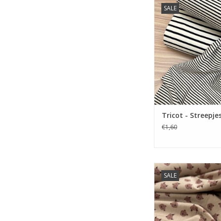
Prijs per 10 
SALE
Zachte Tarn dyed t
streepjes. Verkrijgba
kleuren.
TOEVOEGEN AAN WI
Tricot - Streepje
€1,60
Prijs per 10 
SALE
Zachte Tarn dyed t
streepjes. Verkrijgba
kleuren.