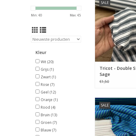
SALE
Zachte tricot met s
Min: €
0
Max: €
5
TOEVOEGEN AAN WI
Kleur
Wit
(20)
Tricot - Double S
Grijs
(1)
Sage
Zwart
(1)
€1,50
Rose
(7)
Geel
(12)
Oranje
(1)
Prijs per 10 
SALE
Rood
(4)
Zachte Tarn dyed t
Bruin
(13)
streepjes. Verkrijgba
Groen
(7)
kleuren.
Blauw
(7)
TOEVOEGEN AAN WI