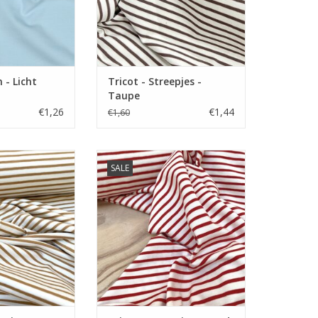
n - Licht
Tricot - Streepjes -
Taupe
€1,26
€1,44
€1,60
er 10 cm.
Prijs per 10 cm.
SALE
yed tricot met
Zachte Tarn dyed tricot met
rijgbaar in vele
streepjes. Verkrijgbaar in vele
uren.
kleuren.
N WINKELWAGEN