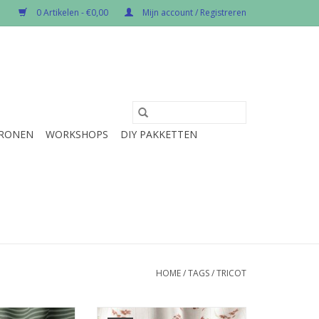
0 Artikelen - €0,00
Mijn account / Registreren
RONEN
WORKSHOPS
DIY PAKKETTEN
HOME
/
TAGS
/
TRICOT
er 10 cm.
Prijs per 10 cm.