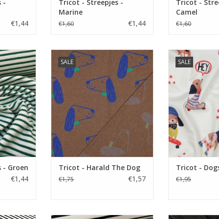
 -
Tricot - Streepjes -
Tricot - Stre
Marine
Camel
€1,44
€1,44
€1,60
€1,60
cm.
Prijs per 10 cm.
Prijs p
SALE
SALE
ricot met
Zachte tricot met digitale print
Zachte tricot m
ar in vele
met honden
met 
TOEVOEGEN AAN WINKELWAGEN
TOEVOEGEN AA
NKELWAGEN
s - Groen
Tricot - Harald The Dog
Tricot - Dog
€1,44
€1,57
€1,75
€1,95