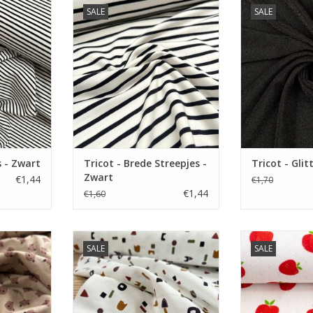
cm.
Prijs per 10 cm.
Prijs p
SALE
SALE
ricot met
Zachte Tarn dyed tricot met
Glitter tricot 
ar in vele
streepjes. Verkrijgbaar in vele
kokerr
kleuren.
TOEVOEGEN AA
NKELWAGEN
TOEVOEGEN AAN WINKELWAGEN
s - Zwart
Tricot - Brede Streepjes -
Tricot - Glit
Zwart
€1,44
€1,70
€1,44
€1,60
cm.
Prijs per 10 cm.
Prijs p
SALE
SALE
ricot met
Zachte Tarn dyed tricot met
Zachte ajour poi
ar in vele
streepjes. Verkrijgbaar in vele
pr
kleuren.