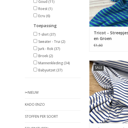
Goud
(11)
Roest
(1)
Ecru
(6)
Toepassing
Tricot - Streepje
T-shirt
(37)
en Groen
Sweater - Trui
(2)
€1,60
Jurk - Rok
(37)
Broek
(2)
Mannenkleding
(34)
Prijs per 10 
SALE
Babyuitzet
(37)
Zachte Tarn dyed t
streepjes. Verkrijgba
kleuren.
✂︎NIEUW
TOEVOEGEN AAN WI
KADO ENZO
STOFFEN PER SOORT