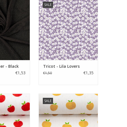
er 10 cm.
Prijs per 10 cm.
SALE
voor tops, jurk,
Zachte tricot met print
ok,....
TOEVOEGEN AAN WINKELWAGEN
N WINKELWAGEN
ter - Black
Tricot - Lila Lovers
€1,53
€1,35
€1,50
er 10 cm.
Prijs per 10 cm.
SALE
ntelle tricot met
Zachte ajour pointelle tricot met
int
print
TOEVOEGEN AAN WINKELWAGEN