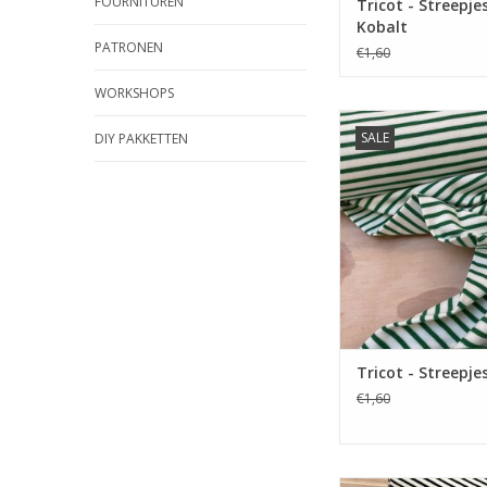
FOURNITUREN
Tricot - Streepjes
Kobalt
PATRONEN
€1,60
WORKSHOPS
Prijs per 10 
SALE
DIY PAKKETTEN
Zachte Tarn dyed t
streepjes. Verkrijgba
kleuren.
TOEVOEGEN AAN WI
Tricot - Streepje
€1,60