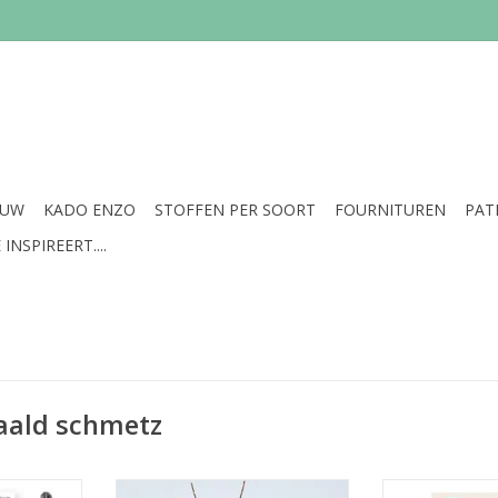
EUW
KADO ENZO
STOFFEN PER SOORT
FOURNITUREN
PAT
INSPIREERT....
aald schmetz
aalden zijn
Magnetische naaldenkoker met
De Schmetz tops