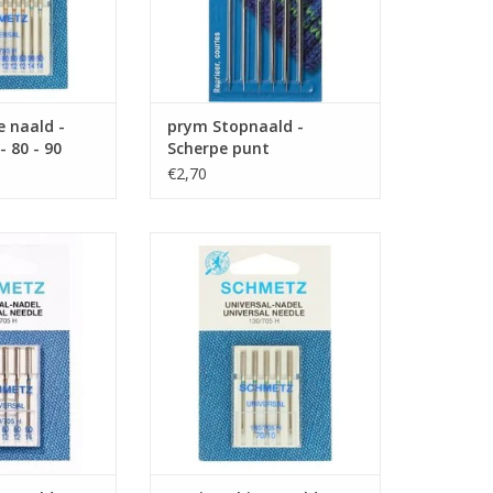
N WINKELWAGEN
 naald -
prym Stopnaald -
- 80 - 90
Scherpe punt
€2,70
e van 5 naalden.
Prijs per pakje van 5 naalden.
universele
Universele machinenaald van
en van Schmetz
Schmetz met dikte 80 is geschikt
0 - 90 is geschikt
voor de meeste stoffen.
ste stoffen.
TOEVOEGEN AAN WINKELWAGEN
N WINKELWAGEN