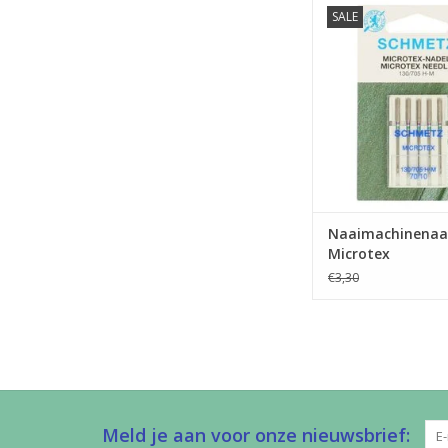
Prijs per pakje van 
SALE
Microtex machinenaal
naaien fijne stoffen en
TOEVOEGEN AAN WI
Naaimachinenaal
Microtex
€3,30
Meld je aan voor onze nieuwsbrief: