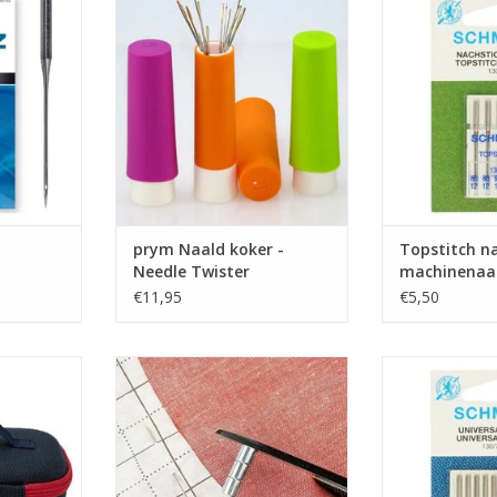
af- en
15 naainaalden - Prym Needle
ideaal voo
p stitching)
Twister
doorstikken (Enge
rstiksels.
van naden en vo
TOEVOEGEN AAN WINKELWAGEN
NKELWAGEN
TOEVOEGEN AA
prym Naald koker -
Topstitch na
Needle Twister
machinenaa
€11,95
€5,50
uk
Prijs per 5 stuks
Prijs per pakje
trijkijzer
Set van 5 magneetjes van 0,5 mm
Mix met 
voor knippen van naaiwaarde.
machinenaald
met dikte 70 - 8
TOEVOEGEN AAN WINKELWAGEN
voor de mee