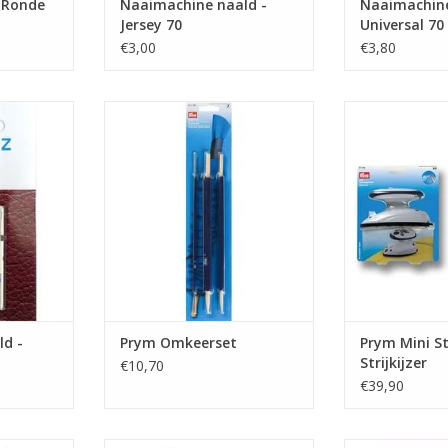
 Ronde
Naaimachine naald -
Naaimachine
Jersey 70
Universal 70 
€3,00
€3,80
5 naalden.
Prijs per stuk
Prijs 
et naaien
Handige omkeerset van Prym
Dit kleine sto
tleder.
voor linten en stoftunnels.
handig voor h
kleine stukje
NKELWAGEN
TOEVOEGEN AAN WINKELWAGEN
TOEVOEGEN AA
d -
Prym Omkeerset
Prym Mini 
Strijkijzer
€10,70
€39,90