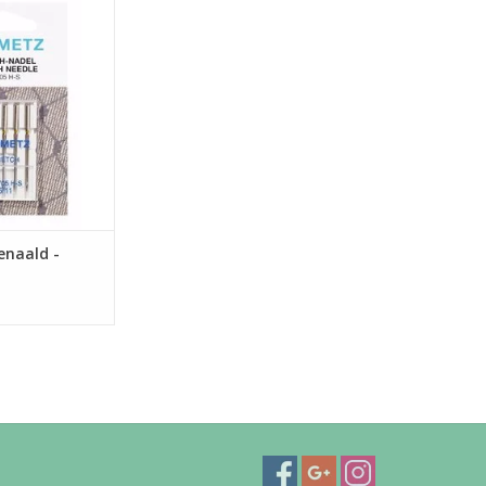
e van 5 naalden.
hmetz voor het
tretchstoffen.
naald -