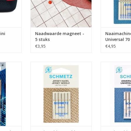
TOEVOEGEN AA
ini
Naadwaarde magneet -
Naaimachine
5 stuks
Universal 70 
€3,95
€4,95
e punt
Machinenaalden van Schmetz
Prijs per pakj
rduren of
met dikte 70 geschikt voor de
materialen.
naaien van gebreide stoffen,
Mix met 
zoals jacquard, knits, linnen
machinenaald
NKELWAGEN
tricots,...
met dikte 70 - 8
voor de mee
TOEVOEGEN AAN WINKELWAGEN
TOEVOEGEN AA