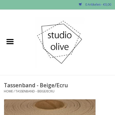
0 Artikelen - €0,00
Home
✂︎Nieuw
Kado enzo
Stoffen per soort
Fournituren
Tassenband - Beige/Ecru
HOME
/
TASSENBAND - BEIGE/ECRU
Patronen
Workshops