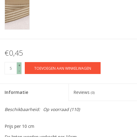
€0,45
+
TOEVOEGEN AAN WINKELWAGEN
-
Informatie
Reviews
(0)
Beschikbaarheid:
Op voorraad
(110)
Prijs per 10 cm
De linten worden verkocht per 10cm.