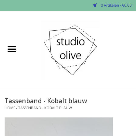
0 Artikelen - €0,00
Home
✂︎Nieuw
Kado enzo
Stoffen per soort
Fournituren
Tassenband - Kobalt blauw
HOME
/
TASSENBAND - KOBALT BLAUW
Patronen
Workshops