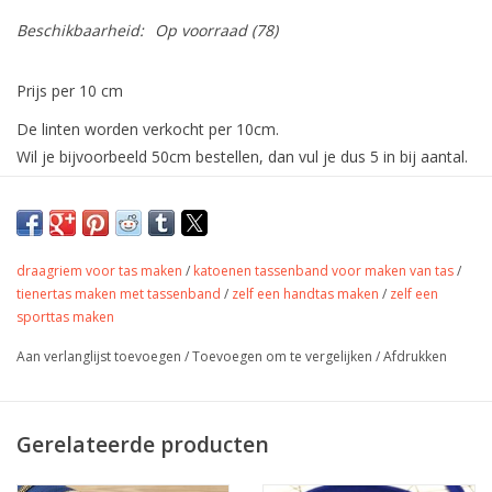
Beschikbaarheid:
Op voorraad
(78)
Prijs per 10 cm
De linten worden verkocht per 10cm.
Wil je bijvoorbeeld 50cm bestellen, dan vul je dus 5 in bij aantal.
De stof wordt uiteraard in één deel verstuurd.
Blauwe katoenen tassenband
verkrijgbaar in 3 maten
draagriem voor tas maken
/
katoenen tassenband voor maken van tas
/
Tassenband - Kobalt blauw - 2,5cm - 3cm - 3,8cm
tienertas maken met tassenband
/
zelf een handtas maken
/
zelf een
sporttas maken
Kleur
blauw
Aan verlanglijst toevoegen
/
Toevoegen om te vergelijken
/
Afdrukken
Stofbreedte
div maten
Samenstelling
100% katoen
Gewicht
-
Gerelateerde producten
Toepassing
Tassen, riem, gordel,…
Label
-