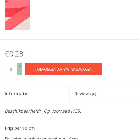
€0,23
+
TOEVOEGEN AAN WINKELWAGEN
-
Informatie
Reviews
(0)
Beschikbaarheid:
Op voorraad
(155)
Prijs per 10 cm
De linten worden verkocht per 10cm.