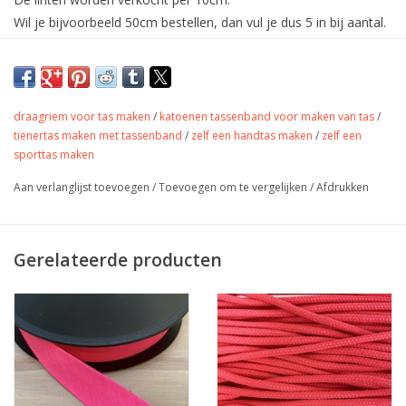
Wil je bijvoorbeeld 50cm bestellen, dan vul je dus 5 in bij aantal.
De stof wordt uiteraard in één deel verstuurd.
Tassenband - Neon Rose - 30mm
draagriem voor tas maken
/
katoenen tassenband voor maken van tas
/
Kleur
neon rose
tienertas maken met tassenband
/
zelf een handtas maken
/
zelf een
Stofbreedte
div maten
sporttas maken
Samenstelling
100% katoen
Gewicht
-
Aan verlanglijst toevoegen
/
Toevoegen om te vergelijken
/
Afdrukken
Toepassing
Tassen, riem, gordel,…
Label
-
Stretch
Nee
Gerelateerde producten