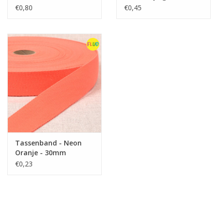
Rose
€0,80
€0,45
Tassenband - Neon
Oranje - 30mm
€0,23