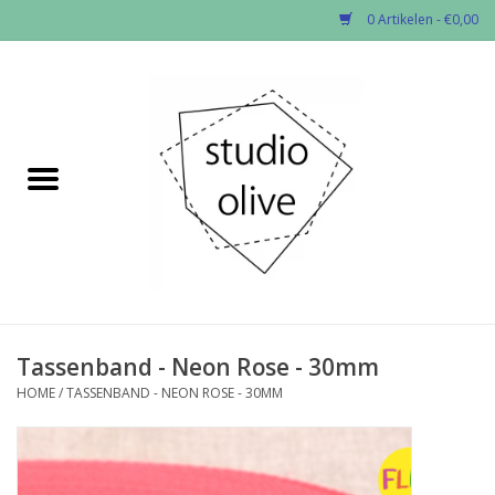
0 Artikelen - €0,00
Home
✂︎Nieuw
Kado enzo
Stoffen per soort
Fournituren
Tassenband - Neon Rose - 30mm
HOME
/
TASSENBAND - NEON ROSE - 30MM
Patronen
Workshops