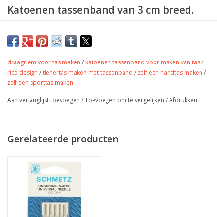
Katoenen tassenband van 3 cm breed.
Kleur
Lilac
Stofbreedte
3 cm
draagriem voor tas maken
/
katoenen tassenband voor maken van tas
/
Samenstelling
100% katoen
rico design
/
tienertas maken met tassenband
/
zelf een handtas maken
/
Gewicht
-
zelf een sporttas maken
Toepassing
Tassen, riem, gordel,…
Label
-
Aan verlanglijst toevoegen
/
Toevoegen om te vergelijken
/
Afdrukken
Stretch
Nee
Gerelateerde producten