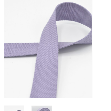
Diy pakketten
Studio Olive inspireert....