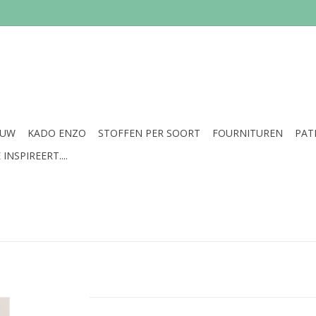
EUW
KADO ENZO
STOFFEN PER SOORT
FOURNITUREN
PAT
INSPIREERT....