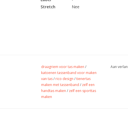
Stretch
Nee
draagriem voor tas maken
/
Aan verlan
katoenen tassenband voor maken
van tas
/
rico design
/
tienertas
maken met tassenband
/
zelf een
handtas maken
/
zelf een sporttas
maken