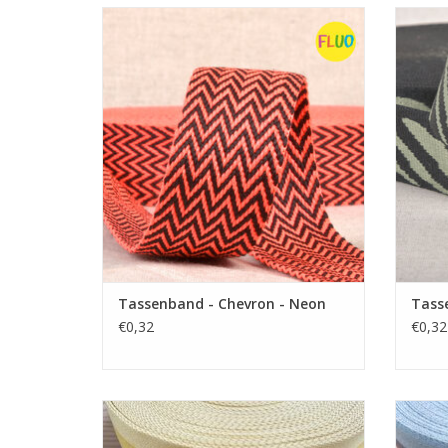
Prijs per 10cm
Prachtige tassenband van 38 mm breed.
Prach
TOEVOEGEN AAN WINKELWAGEN
TO
Tassenband - Chevron - Neon
Tasse
€0,32
€0,32
Prijs per 10cm