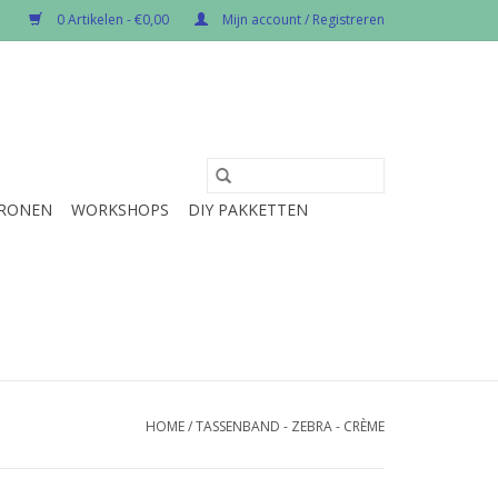
0 Artikelen - €0,00
Mijn account / Registreren
RONEN
WORKSHOPS
DIY PAKKETTEN
HOME
/
TASSENBAND - ZEBRA - CRÈME