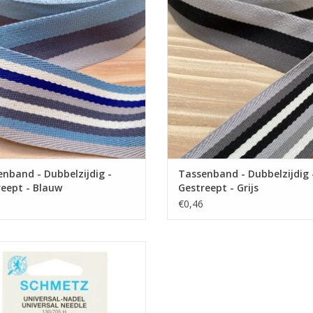
eepte katoenen tassenband van 4
Gestreepte katoenen tassenband
 met twee verschillende zijden.
cm met twee verschillende zijd
EVOEGEN AAN WINKELWAGEN
TOEVOEGEN AAN WINKELWA
nband - Dubbelzijdig -
Tassenband - Dubbelzijdig 
eept - Blauw
Gestreept - Grijs
€0,46
Prijs per pakje van 5 naalden.
sele machinenaald van Schmetz met
te 80 is geschikt voor de meeste
stoffen.