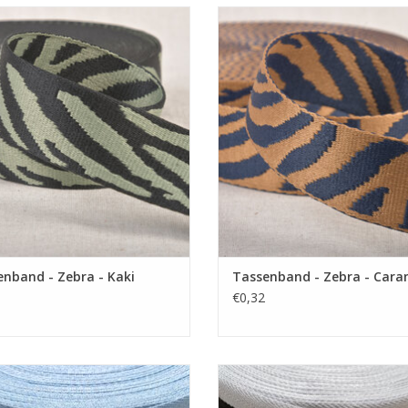
Prijs per 10cm
Prijs per 10cm
tige tassenband van 38 mm breed.
Prachtige tassenband van 38 mm 
EVOEGEN AAN WINKELWAGEN
TOEVOEGEN AAN WINKELWA
nband - Zebra - Kaki
Tassenband - Zebra - Cara
€0,32
Prijs per 10cm
Prijs per 10cm