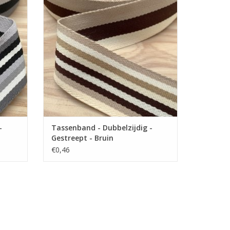
 van 4
Gestreepte katoenen tassenband van 4
en.
cm met twee verschillende zijden.
GEN
TOEVOEGEN AAN WINKELWAGEN
-
Tassenband - Dubbelzijdig -
Gestreept - Bruin
€0,46