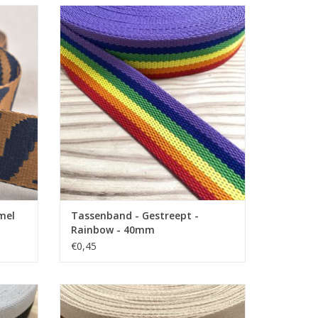
Prijs per 10cm
breed.
Katoenen tassenband van 4 cm breed.
GEN
TOEVOEGEN AAN WINKELWAGEN
mel
Tassenband - Gestreept -
Rainbow - 40mm
€0,45
Prijs per 10cm