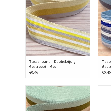
Gestreepte katoenen tassenband van 4
Gestr
cm met twee verschillende zijden.
cm
TOEVOEGEN AAN WINKELWAGEN
TO
Tassenband - Dubbelzijdig -
Tasse
Gestreept - Geel
Gestr
€0,46
€0,46
Prijs per 10cm
Gestreepte katoenen tassenband van 4
Univer
cm met twee verschillende zijden.
dik
TOEVOEGEN AAN WINKELWAGEN