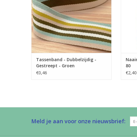
TO
Tassenband - Dubbelzijdig -
Naaim
Gestreept - Groen
80
€0,46
€2,40
Meld je aan voor onze nieuwsbrief: