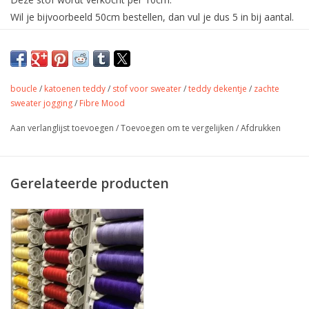
Wil je bijvoorbeeld 50cm bestellen, dan vul je dus 5 in bij aantal.
De stof wordt uiteraard in één deel verstuurd.
Lekkere warme teddy van fibre mood
met een klein beetje rek.
boucle
/
katoenen teddy
/
stof voor sweater
/
teddy dekentje
/
zachte
sweater jogging
/
Fibre Mood
Deze zachte stof kan gebruikt worden voor jassen, Gilles,
Aan verlanglijst toevoegen
/
Toevoegen om te vergelijken
/
Afdrukken
vestjes, dekentjes, baby artikelen,....
Met de typische schapenvacht structuur.
Kleur
wit
Gerelateerde producten
Stofbreedte
150 cm
Samenstelling
100% PE
Gewicht
325 gr/m
mantel, vest, jas,
Toepassing
bodywarmer, dekentje,...
Label
oekotex
Stretch
ja