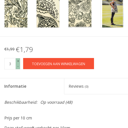
€1,79
€1,99
+
TOEVOEGEN AAN WINKELWAGEN
-
Informatie
Reviews
(0)
Beschikbaarheid:
Op voorraad
(48)
Prijs per 10 cm
Deze stof wordt verkocht per 10cm.