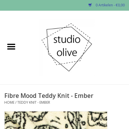
0 Artikelen - €0,00
Home
✂︎Nieuw
Kado enzo
Stoffen per soort
Fournituren
Fibre Mood Teddy Knit - Ember
HOME
/
TEDDY KNIT - EMBER
Patronen
Workshops