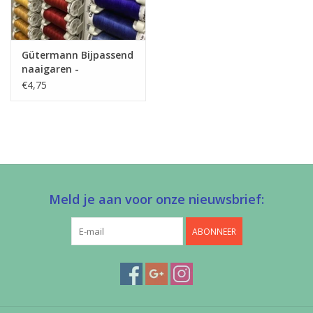
Gütermann Bijpassend
naaigaren -
Allesnaaigaren 200m
€4,75
Meld je aan voor onze nieuwsbrief:
ABONNEER