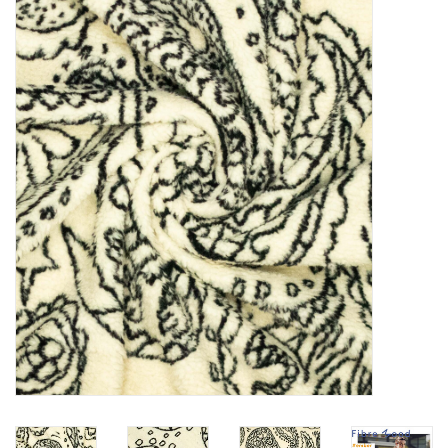
Diy pakketten
Studio Olive inspireert....