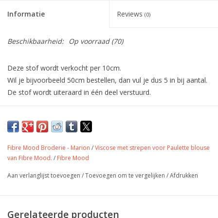
Informatie
Reviews
(0)
Beschikbaarheid:
Op voorraad
(70)
Deze stof wordt verkocht per 10cm.
Wil je bijvoorbeeld 50cm bestellen, dan vul je dus 5 in bij aantal.
De stof wordt uiteraard in één deel verstuurd.
Zacht glanzende en mooi doorvallende
viscose van Fibre Mood 37 voor de Caren
blouse.
Fibre Mood Broderie - Marion
/
Viscose met strepen voor Paulette blouse
van Fibre Mood.
/
Fibre Mood
Kleur
off white
Aan verlanglijst toevoegen
/
Toevoegen om te vergelijken
/
Afdrukken
Stofbreedte
150 cm
Samenstelling
Gewicht
200 gr/m
Gerelateerde producten