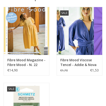
hemd, Jurk, rokjes,
Toepassing
accessoires, tassen,
SALE
quilting,...
Label
Oeko-Tex Class 1
Stretch
Fibre Mood Magazine -
Fibre Mood Viscose
Fibre Mood - N. 22
Tencel - Addie & Nova
- Purple
€14,90
€1,53
€1,70
SALE