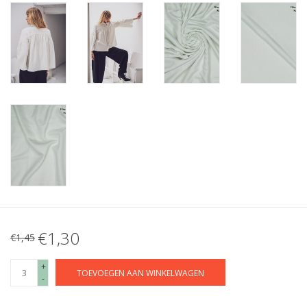
€1,30
€1,45
+
TOEVOEGEN AAN WINKELWAGEN
-