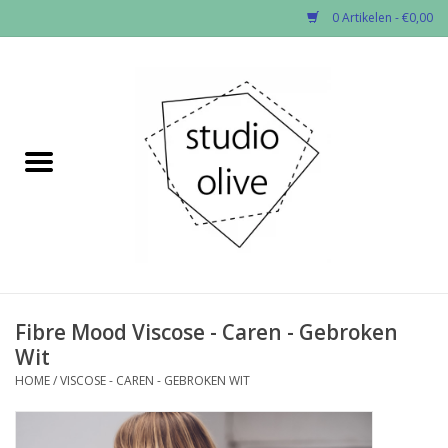
0 Artikelen - €0,00
Home
✂︎Nieuw
Kado enzo
Stoffen per soort
Fournituren
Fibre Mood Viscose - Caren - Gebroken
Wit
Patronen
HOME
/
VISCOSE - CAREN - GEBROKEN WIT
Workshops