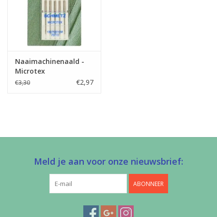
Naaimachinenaald -
Microtex
€2,97
€3,30
Meld je aan voor onze nieuwsbrief:
ABONNEER