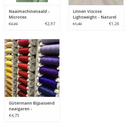
Naaimachinenaald -
Linnen Viscose
Microtex
Lightweight - Naturel
€2,97
€1,26
€3,30
€1,40
Gütermann Bijpassend
naaigaren -
Allesnaaigaren 200m
€4,75