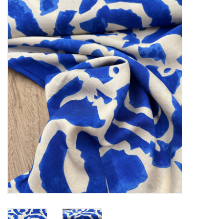
Diy pakketten
Studio Olive inspireert....