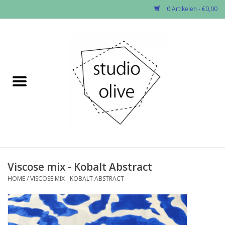
0 Artikelen - €0,00
Home
✂︎Nieuw
Kado enzo
Stoffen per soort
Fournituren
Viscose mix - Kobalt Abstract
HOME
/
VISCOSE MIX - KOBALT ABSTRACT
Patronen
Workshops