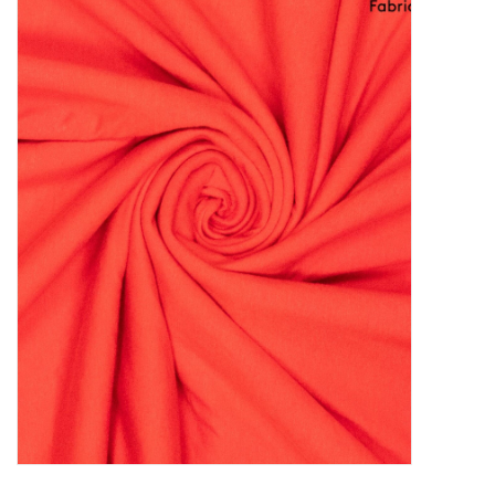
Diy pakketten
Studio Olive inspireert....