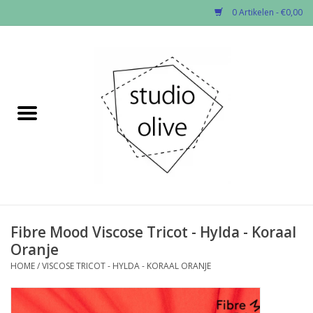
0 Artikelen - €0,00
Home
✂︎Nieuw
Kado enzo
Stoffen per soort
Fournituren
Fibre Mood Viscose Tricot - Hylda - Koraal
Oranje
Patronen
HOME
/
VISCOSE TRICOT - HYLDA - KORAAL ORANJE
Workshops