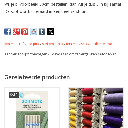
Wil je bijvoorbeeld 50cm bestellen, dan vul je dus 5 in bij aantal.
De stof wordt uiteraard in één deel verstuurd.
Viscose Tricot - Hylda - Koraal Oranje
Ideaal voor tshirts, tops
lyocell
/
stof voor jurk
/
stof voor rok
/
tencel
/
viscose
/
Fibre Mood
Kleur
koraal oranje
Aan verlanglijst toevoegen
/
Toevoegen om te vergelijken
/
Afdrukken
Stofbreedte
150 cm
Samenstelling
80% vicose - 15%wol - 5%EL
Gerelateerde producten
Gewicht
155 gr/m
Jurkjes, rokjes, blouse, hemd,
Toepassing
accessoires, tassen,...
SALE
Label
oeko-tex
Stretch
ja