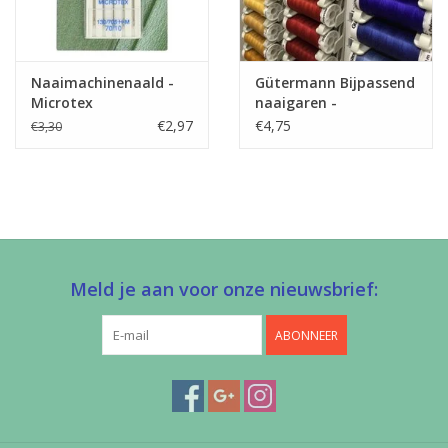
Naaimachinenaald -
Gütermann Bijpassend
Microtex
naaigaren -
Allesnaaigaren 200m
€2,97
€4,75
€3,30
Meld je aan voor onze nieuwsbrief:
ABONNEER