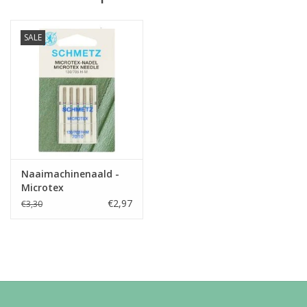
Toepassing
accessoires, tassen,
quilting,...
SALE
Label
Oeko-Tex Class 1
Stretch
Naaimachinenaald -
Microtex
€2,97
€3,30