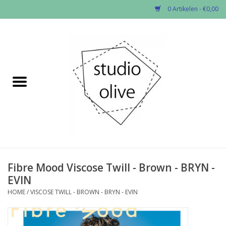
0 Artikelen - €0,00
Home
✂︎Nieuw
Kado enzo
Stoffen per soort
Fournituren
Fibre Mood Viscose Twill - Brown - BRYN -
EVIN
Patronen
HOME
/
VISCOSE TWILL - BROWN - BRYN - EVIN
Workshops