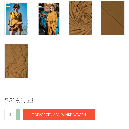
€1,53
€1,70
+
TOEVOEGEN AAN WINKELWAGEN
-