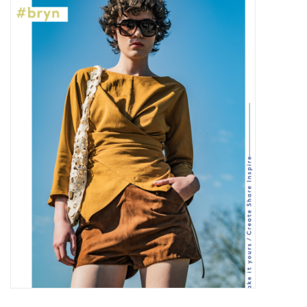
Diy pakketten
Studio Olive inspireert....