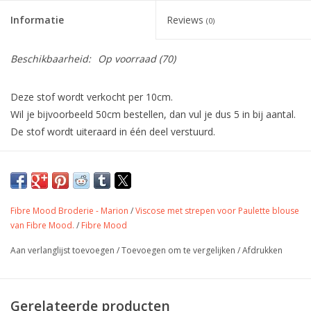
Informatie
Reviews
(0)
Beschikbaarheid:
Op voorraad
(70)
Deze stof wordt verkocht per 10cm.
Wil je bijvoorbeeld 50cm bestellen, dan vul je dus 5 in bij aantal.
De stof wordt uiteraard in één deel verstuurd.
Mooi doorvallende viscose twill van Fibre
Mood 37 voor de Willow top.
Fibre Mood Broderie - Marion
/
Viscose met strepen voor Paulette blouse
van Fibre Mood.
/
Fibre Mood
Kleur
bruin
Stofbreedte
145 cm
Aan verlanglijst toevoegen
/
Toevoegen om te vergelijken
/
Afdrukken
Samenstelling
Gewicht
230 gr/m
hemd, Jurk, rokjes,
Gerelateerde producten