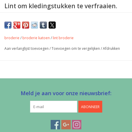
Lint om kledingstukken te verfraaien.
Voor en achterkant zijn hetzelfde, dus kan ook als los lint of
strikje gebruikt worden.
Maat: 0,9 cm breed
broderie
/
broderie katoen
/
lint broderie
materiaal: Linnen en polyester
Aan verlanglijst toevoegen
/
Toevoegen om te vergelijken
/
Afdrukken
Meld je aan voor onze nieuwsbrief:
ABONNEER