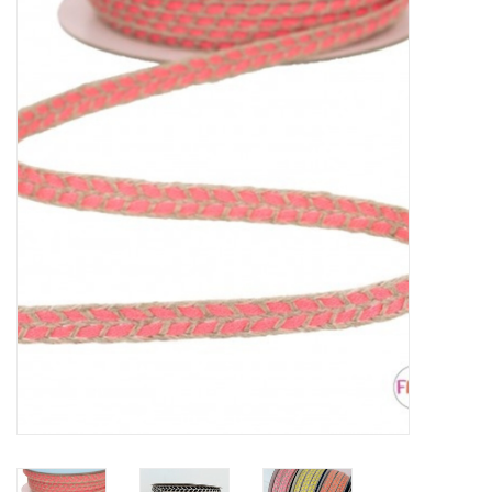
Diy pakketten
Studio Olive inspireert....