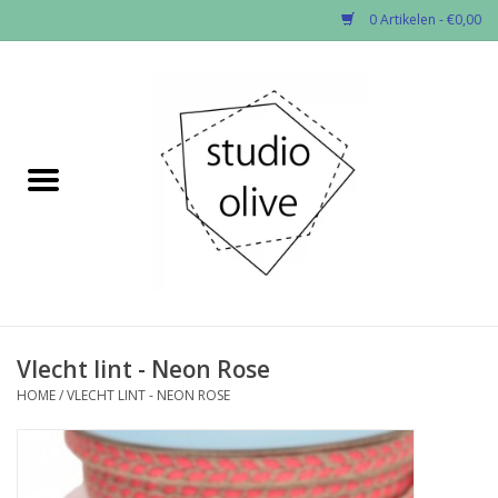
0 Artikelen - €0,00
Home
✂︎Nieuw
Kado enzo
Stoffen per soort
Fournituren
Vlecht lint - Neon Rose
HOME
/
VLECHT LINT - NEON ROSE
Patronen
Workshops