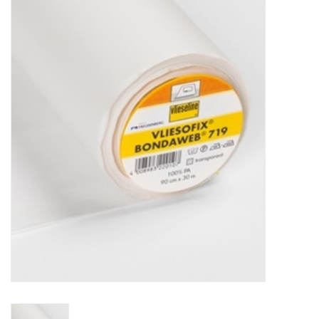
Diy pakketten
Studio Olive inspireert....