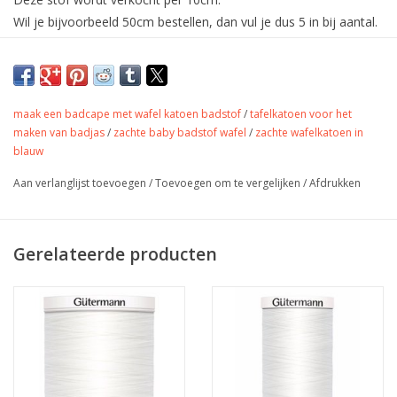
Wil je bijvoorbeeld 50cm bestellen, dan vul je dus 5 in bij aantal.
De stof wordt uiteraard in één deel verstuurd.
Mooie zachte wafelkatoen.
maak een badcape met wafel katoen badstof
/
tafelkatoen voor het
maken van badjas
/
zachte baby badstof wafel
/
zachte wafelkatoen in
Kleur
Gebroken Wit
blauw
Stofbreedte
145 cm
Aan verlanglijst toevoegen
/
Toevoegen om te vergelijken
/
Afdrukken
Samenstelling
100% katoen
Gewicht
240 gr/m
badcape, badjas, washand,
Toepassing
Gerelateerde producten
kussens, bekleding,…
Label
-
Stretch
nee