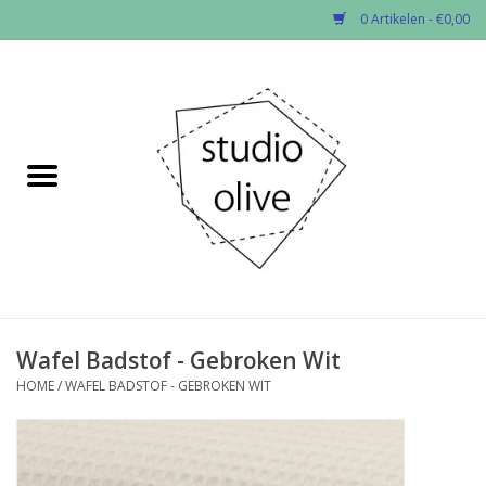
0 Artikelen - €0,00
Home
✂︎Nieuw
Kado enzo
Stoffen per soort
Fournituren
Wafel Badstof - Gebroken Wit
HOME
/
WAFEL BADSTOF - GEBROKEN WIT
Patronen
Workshops