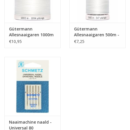
Gütermann
Gütermann
Allesnaaigaren 1000m
Allesnaaigaren 500m -
- Wit
Wit
€10,95
€7,25
Naaimachine naald -
Universal 80