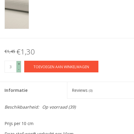
€1,30
€1,45
+
TOEVOEGEN AAN WINKELWAGEN
-
Informatie
Reviews
(0)
Beschikbaarheid:
Op voorraad
(39)
Prijs per 10 cm
Deze stof wordt verkocht per 10cm.