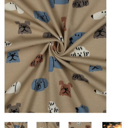
Diy pakketten
Studio Olive inspireert....