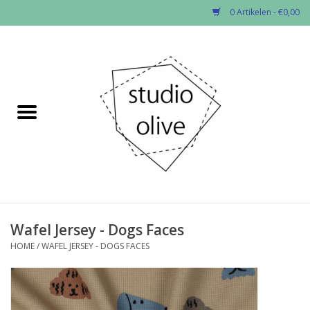
0 Artikelen - €0,00
Home
✂︎Nieuw
Kado enzo
Stoffen per soort
Fournituren
Wafel Jersey - Dogs Faces
HOME
/
WAFEL JERSEY - DOGS FACES
Patronen
Workshops