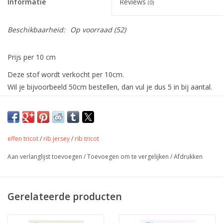
Informatie
Reviews
(0)
Beschikbaarheid:
Op voorraad
(52)
Prijs per 10 cm
Deze stof wordt verkocht per 10cm.
Wil je bijvoorbeeld 50cm bestellen, dan vul je dus 5 in bij aantal.
De stof wordt uiteraard in één deel verstuurd.
Wafeltricot met honden.
geschikt voor t-shirts, tops, legging, pyjama, ondergoed.
effen tricot
/
rib jersey
/
rib tricot
Kleur
beige
Aan verlanglijst toevoegen
/
Toevoegen om te vergelijken
/
Afdrukken
Stofbreedte
120 cm
Samenstelling
95%CO 5%LY
Gerelateerde producten
Gewicht
210 gr/m
T-shirt, top, homewear, jurk,
Toepassing