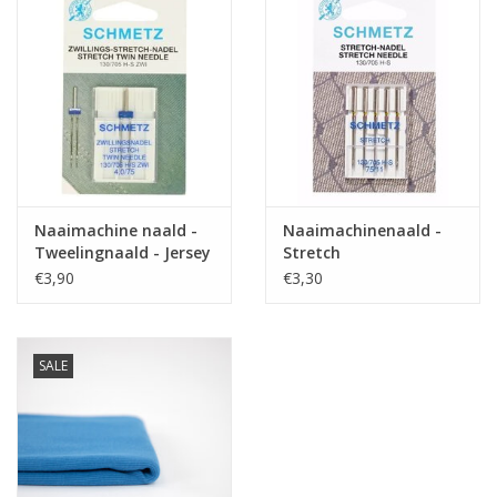
truitje, accessoires
Label
-
Stretch
ja
Naaimachine naald -
Naaimachinenaald -
Tweelingnaald - Jersey
Stretch
€3,90
€3,30
SALE