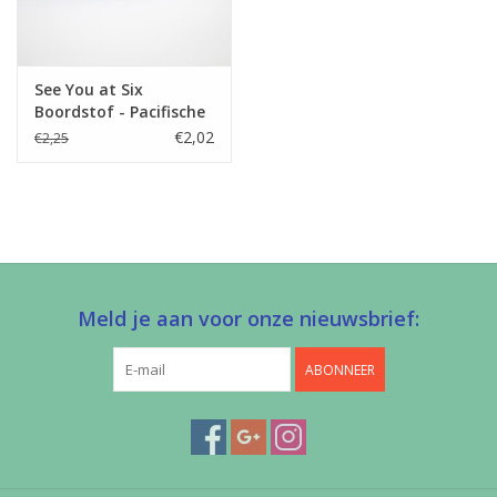
See You at Six
Boordstof - Pacifische
Kust
€2,02
€2,25
Meld je aan voor onze nieuwsbrief:
ABONNEER