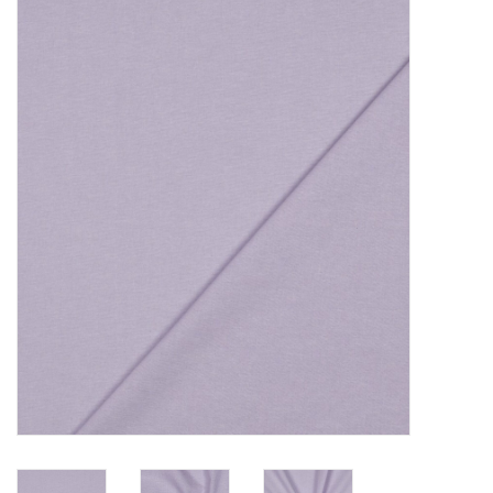
Diy pakketten
Studio Olive inspireert....