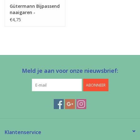
Gütermann Bijpassend
naaigaren -
Allesnaaigaren 200m
€4,75
Meld je aan voor onze nieuwsbrief:
ABONNEER
Klantenservice