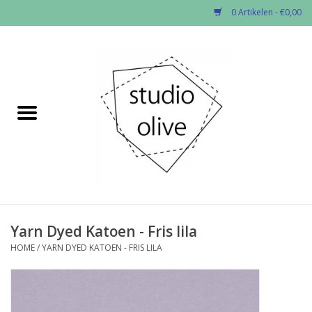
0 Artikelen - €0,00
Home
✂︎Nieuw
Kado enzo
Stoffen per soort
Fournituren
Yarn Dyed Katoen - Fris lila
HOME
/
YARN DYED KATOEN - FRIS LILA
Patronen
Workshops