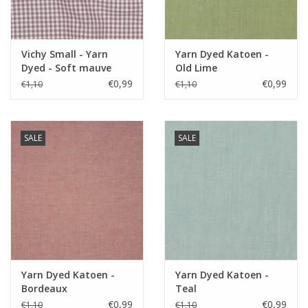
tassen, quilting,...
Label
oekotex
Stretch
nee
Vichy Small - Yarn
Yarn Dyed Katoen -
Dyed - Soft mauve
Old Lime
€0,99
€0,99
€1,10
€1,10
SALE
SALE
Yarn Dyed Katoen -
Yarn Dyed Katoen -
Bordeaux
Teal
€0,99
€0,99
€1,10
€1,10