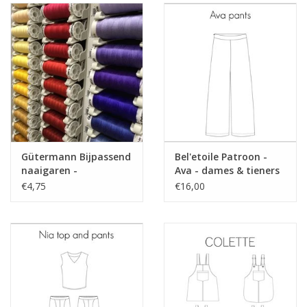
Toepassing
rok, broek, vest, jas, tas,...
Label
Oekotex
Stretch
neen
Gütermann Bijpassend
Bel'etoile Patroon -
naaigaren -
Ava - dames & tieners
Allesnaaigaren 200m
€4,75
€16,00