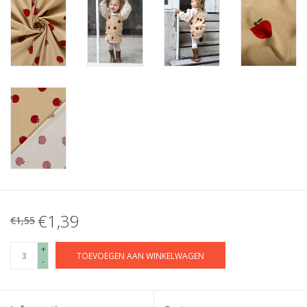
€1,39
€1,55
+
TOEVOEGEN AAN WINKELWAGEN
-