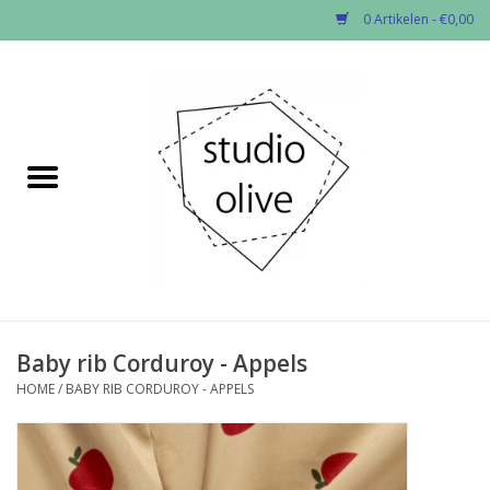
0 Artikelen - €0,00
Home
✂︎Nieuw
Kado enzo
Stoffen per soort
Fournituren
Baby rib Corduroy - Appels
HOME
/
BABY RIB CORDUROY - APPELS
Patronen
Workshops