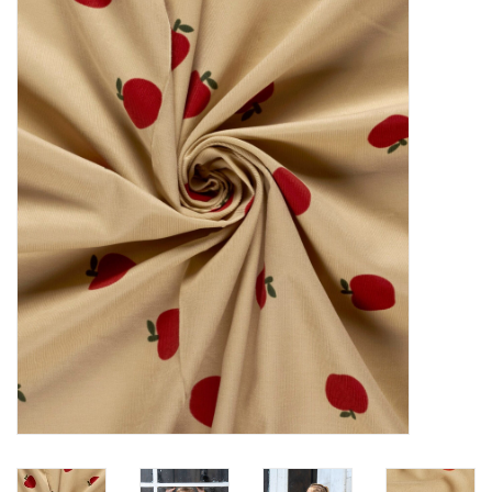
Diy pakketten
Studio Olive inspireert....