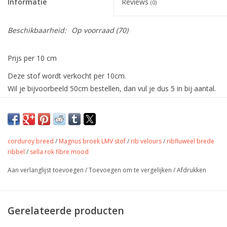
Informatie
Reviews
(0)
Beschikbaarheid:
Op voorraad
(70)
Prijs per 10 cm
Deze stof wordt verkocht per 10cm.
Wil je bijvoorbeeld 50cm bestellen, dan vul je dus 5 in bij aantal.
De stof wordt uiteraard in één deel verstuurd.
De allerzachtste katoenen ribfluweel
met fijne ribbel.
corduroy breed
/
Magnus broek LMV stof
/
rib velours
/
ribfluweel brede
Deze stof is perfect voor het maken van de rok, broek,
ribbel
/
sella rok fibre mood
overgooier, salopette. Maar je maakt er ook evengoed toffe
jasjes, tassen en vesten in.
Aan verlanglijst toevoegen
/
Toevoegen om te vergelijken
/
Afdrukken
Kleur
beige en rood
Stofbreedte
145 cm
Gerelateerde producten
Samenstelling
100% katoen
Gewicht
145gr/m