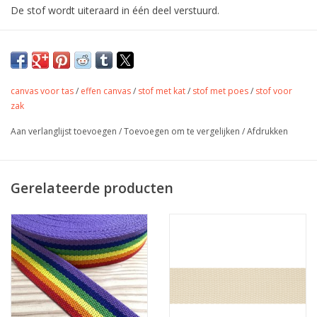
De stof wordt uiteraard in één deel verstuurd.
Mooie soepele canvas met toffe
print
Leuk voor tassen of
canvas voor tas
/
effen canvas
/
stof met kat
/
stof met poes
/
stof voor
interieurprojecten.
zak
Aan verlanglijst toevoegen
/
Toevoegen om te vergelijken
/
Afdrukken
Kleur
veelkleurig
Gerelateerde producten
Stofbreedte
140 cm
Samenstelling
80% katoen - 20% PL
Gewicht
220 gr/m
kussens, tafellaken, tassen,
Toepassing
accessoires,...
Label
Oeko-tex
Stretch
nee