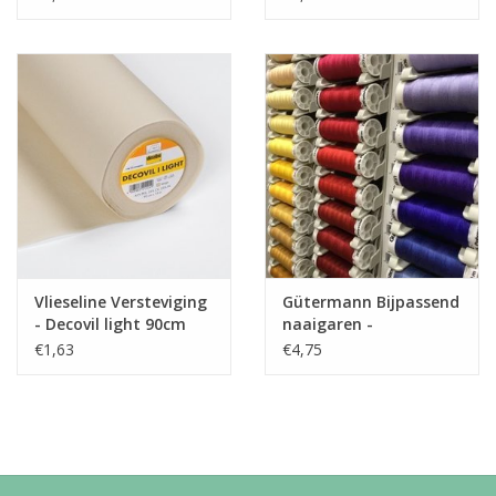
Vlieseline Versteviging
Gütermann Bijpassend
- Decovil light 90cm
naaigaren -
Allesnaaigaren 200m
€1,63
€4,75