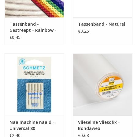
Tassenband -
Tassenband - Naturel
Gestreept - Rainbow -
€0,26
40mm
€0,45
Naaimachine naald -
Vlieseline Vliesofix -
Universal 80
Bondaweb
€2,40
€0,68