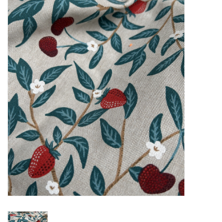
Diy pakketten
Studio Olive inspireert....