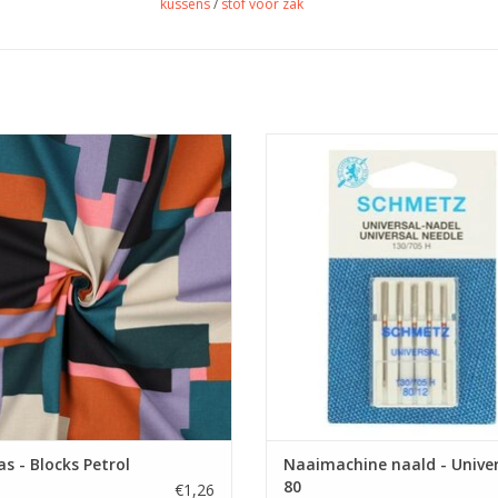
kussens
/
stof voor zak
Prijs per 10 cm.
Prijs per pakje van 5 naalden
 met print voor tassen, kussens of
Universele machinenaald van Schm
tafeltaken.
dikte 80 is geschikt voor de me
stoffen.
EVOEGEN AAN WINKELWAGEN
TOEVOEGEN AAN WINKELWA
s - Blocks Petrol
Naaimachine naald - Univer
80
€1,26