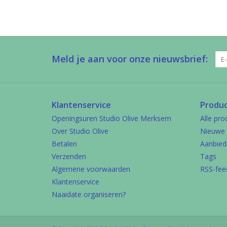
Meld je aan voor onze nieuwsbrief:
Klantenservice
Produ
Openingsuren Studio Olive Merksem
Alle pro
Over Studio Olive
Nieuwe 
Betalen
Aanbied
Verzenden
Tags
Algemene voorwaarden
RSS-fee
Klantenservice
Naaidate organiseren?