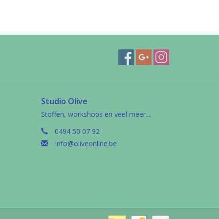
Studio Olive
Stoffen, workshops en veel meer....
0494 50 07 92
Info@oliveonline.be