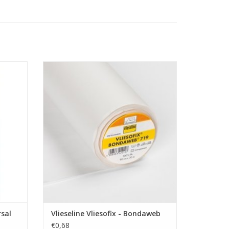
.
Prijs per 10 cm.
Vliesofix - Bondaweb
etz met
este
Versteviging - Style-Vil
Onze stoffen worden verkocht vanaf en
per 10 cm.
GEN
Ook de prijs die je ziet is aangegeven per
10 cm.
Wil je een meter stof bestellen, vul dan
"10" als aantal in.
De stof wordt uiteraard
sal
Vlieseline Vliesofix - Bondaweb
€0,68