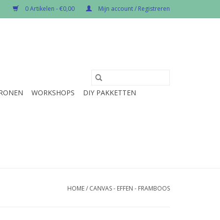
0 Artikelen - €0,00
Mijn account / Registreren
RONEN
WORKSHOPS
DIY PAKKETTEN
HOME
/
CANVAS - EFFEN - FRAMBOOS