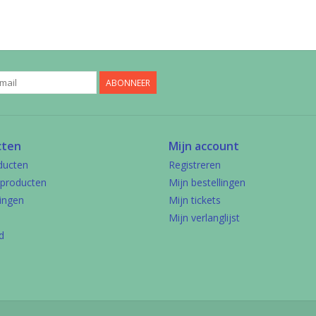
ABONNEER
cten
Mijn account
ducten
Registreren
producten
Mijn bestellingen
ingen
Mijn tickets
Mijn verlanglijst
d