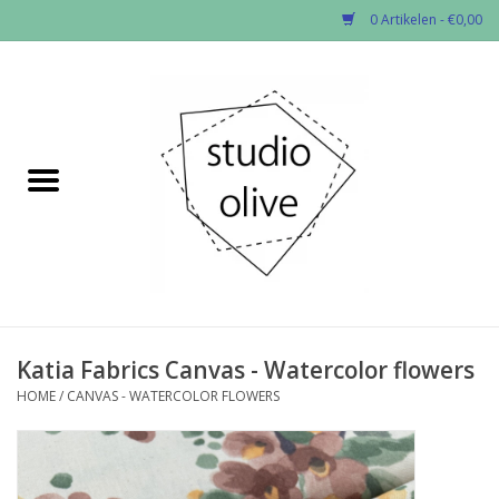
0 Artikelen - €0,00
Home
✂︎Nieuw
Kado enzo
Stoffen per soort
Fournituren
Katia Fabrics Canvas - Watercolor flowers
HOME
/
CANVAS - WATERCOLOR FLOWERS
Patronen
Workshops