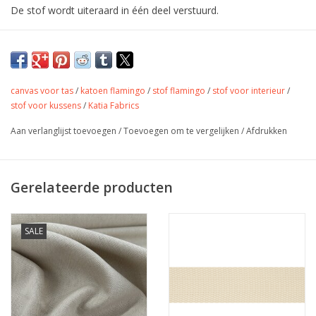
De stof wordt uiteraard in één deel verstuurd.
Canvas van Katia Fabrics met print.
Het is de perfecte stof voor het maken van
handwerktassen, naaimanden,
canvas voor tas
/
katoen flamingo
/
stof flamingo
/
stof voor interieur
/
naaimachinehoezen, speldenkussens en
stof voor kussens
/
Katia Fabrics
andere onmisbare naaiaccessoires.
Aan verlanglijst toevoegen
/
Toevoegen om te vergelijken
/
Afdrukken
Kleur
zachte kleuren
Stofbreedte
140 cm
Gerelateerde producten
Samenstelling
100% katoen
Gewicht
200 gr/m
kussens, tafellaken, tassen,
SALE
Toepassing
accessoires,...
Label
Oeko-tex
Stretch
nee