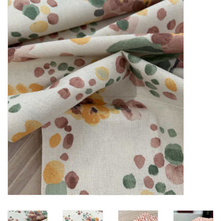
Diy pakketten
Studio Olive inspireert....