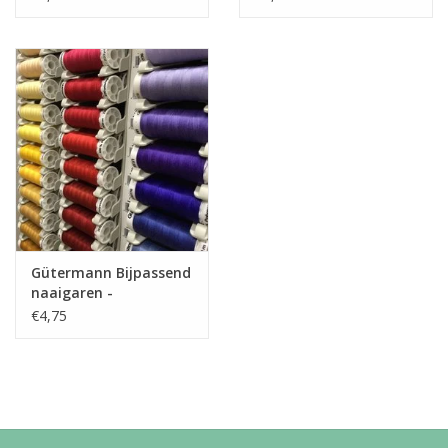
Gütermann Bijpassend
naaigaren -
Allesnaaigaren 200m
€4,75