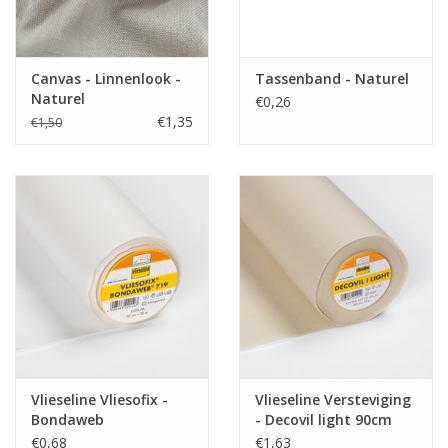
Canvas - Linnenlook -
Tassenband - Naturel
Naturel
€0,26
€1,35
€1,50
Vlieseline Vliesofix -
Vlieseline Versteviging
Bondaweb
- Decovil light 90cm
€0,68
€1,63