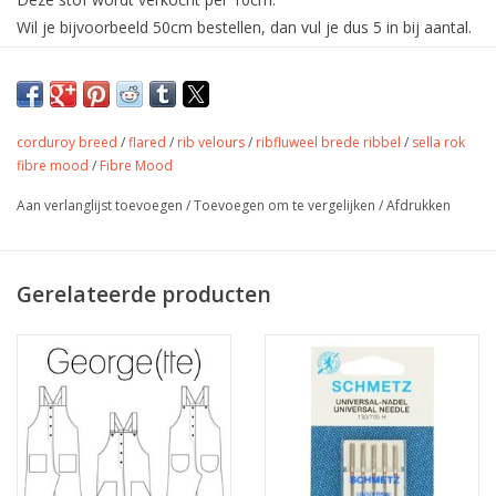
Wil je bijvoorbeeld 50cm bestellen, dan vul je dus 5 in bij aantal.
De stof wordt uiteraard in één deel verstuurd.
Zachte ribfluweel (hoog laag ribbel)
van fibre mood voor salopette,
boeken, rokken, vestjes,....
corduroy breed
/
flared
/
rib velours
/
ribfluweel brede ribbel
/
sella rok
fibre mood
/
Fibre Mood
Aan verlanglijst toevoegen
/
Toevoegen om te vergelijken
/
Afdrukken
Kleur
gebroken wit
Stofbreedte
160 cm
Samenstelling
100% Katoen
Gerelateerde producten
Gewicht
300gr
Toepassing
rok, broek, vest, jas, tas,...
Label
Oekotex
Stretch
nee