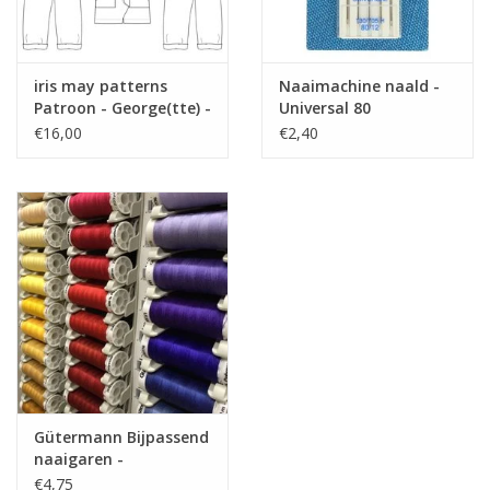
iris may patterns
Naaimachine naald -
Patroon - George(tte) -
Universal 80
Salopette
€16,00
€2,40
Gütermann Bijpassend
naaigaren -
Allesnaaigaren 200m
€4,75