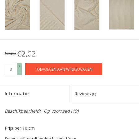
€2,02
€2,25
+
TOEVOEGEN AAN WINKELWAGEN
-
Informatie
Reviews
(0)
Beschikbaarheid:
Op voorraad
(19)
Prijs per 10 cm
Deze stof wordt verkocht per 10cm.