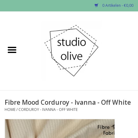
0 Artikelen - €0,00
Home
✂︎Nieuw
Kado enzo
Stoffen per soort
Fournituren
Fibre Mood Corduroy - Ivanna - Off White
HOME
/
CORDUROY - IVANNA - OFF WHITE
Patronen
Workshops