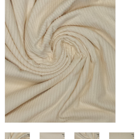
Diy pakketten
Studio Olive inspireert....