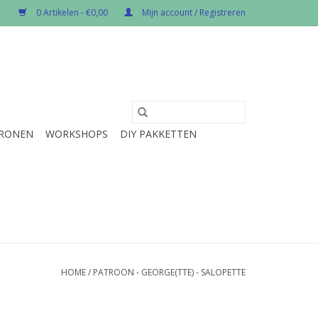
0 Artikelen - €0,00
Mijn account / Registreren
RONEN
WORKSHOPS
DIY PAKKETTEN
HOME
/
PATROON - GEORGE(TTE) - SALOPETTE