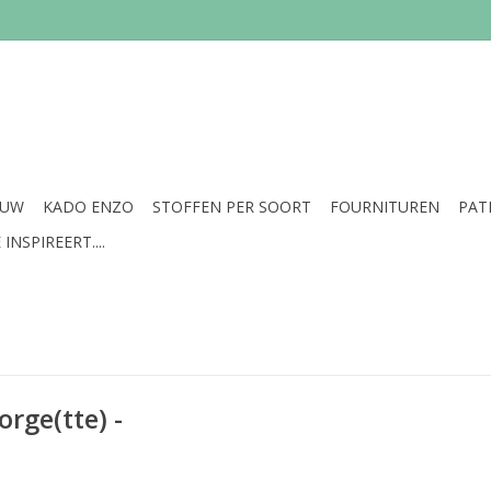
EUW
KADO ENZO
STOFFEN PER SOORT
FOURNITUREN
PAT
INSPIREERT....
orge(tte) -