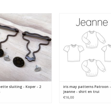
iting voor salopette - maat 4 cm.
Patroon voor shirt en trui van Iris
Prijs per 2 stuk.
veel opties.
TOEVOEGEN AAN WINKELWA
ette sluiting - Koper - 2
iris may patterns Patroon -
s
Jeanne - shirt en trui
€16,00