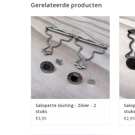
Gerelateerde producten
Sluiting voor salopette - maat 4 cm.
Slu
Prijs per 2 stuk.
Salopette sluiting - Zilver - 2
Salop
stuks
stuk
€3,95
€2,95