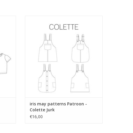
 May met
Patroon voor toffe salopette-jurk voor
kinderen en dames.
GEN
iris may patterns Patroon -
Colette Jurk
€16,00