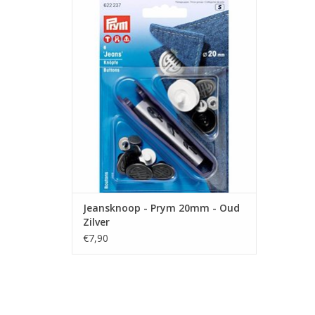
Prijs per set van 8 stuks
Inclusief koppelstuk voor plaatsing
TOEVOEGEN AAN WINKELWAGEN
Jeansknoop - Prym 20mm - Oud
Zilver
€7,90