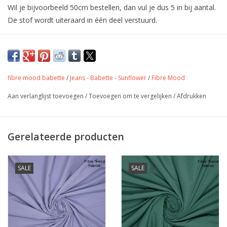
Wil je bijvoorbeeld 50cm bestellen, dan vul je dus 5 in bij aantal.
De stof wordt uiteraard in één deel verstuurd.
Crispy Katoen - Stone Washed - Soft
Butter
fibre mood babette
/
Jeans - Babette - Sunflower
/
Fibre Mood
Stonewashed kwaliteit met compacte, gekamde garens met een
hoge dichtheid.
Aan verlanglijst toevoegen
/
Toevoegen om te vergelijken
/
Afdrukken
Stone washed poplin is een katoen met iets meer stevigheid dan
een standaard katoen. De stof heeft een mat en zachte touch.
Gerelateerde producten
gebruik de stof voor alles kledingstukken die vragen om
structuur.
De stof wordt vaak toegepast door fibre mood
SALE
SALE
Kleur
wit
Stofbreedte
145 cm
Samenstelling
100% katoen
Gewicht
145 gr/m