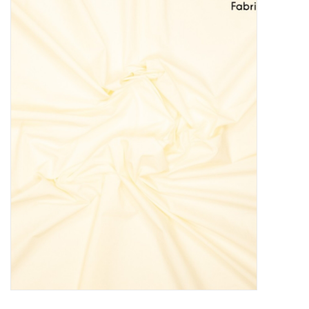
Diy pakketten
Studio Olive inspireert....