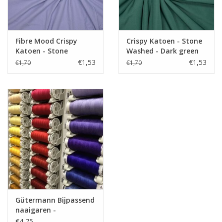
hemd, Jurk, rokjes,
Toepassing
accessoires, tassen,
quilting,...
Label
Oeko-Tex Class 1
Fibre Mood Crispy
Crispy Katoen - Stone
Katoen - Stone
Washed - Dark green
Stretch
neen
Washed - Kristy
€1,53
€1,53
€1,70
€1,70
Gütermann Bijpassend
naaigaren -
Allesnaaigaren 200m
€4,75