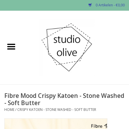
0 Artikelen - €0,00
Home
✂︎Nieuw
Kado enzo
Stoffen per soort
Fournituren
Fibre Mood Crispy Katoen - Stone Washed
- Soft Butter
Patronen
HOME
/
CRISPY KATOEN - STONE WASHED - SOFT BUTTER
Workshops