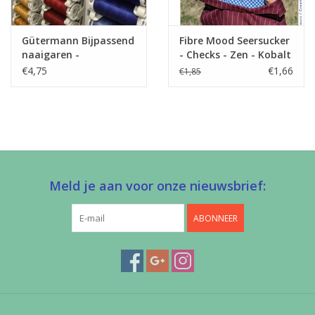
broeken,…
Label
Oeko-Tex 100 klasse 1
Stretch
nee
Gütermann Bijpassend
Fibre Mood Seersucker
naaigaren -
- Checks - Zen - Kobalt
Allesnaaigaren 200m
€4,75
€1,66
€1,85
Meld je aan voor onze nieuwsbrief:
ABONNEER