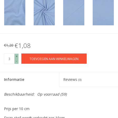
€1,08
€1,20
+
TOEVOEGEN AAN WINKELWAGEN
-
Informatie
Reviews
(0)
Beschikbaarheid:
Op voorraad
(59)
Prijs per 10 cm
Deze stof wordt verkocht per 10cm.