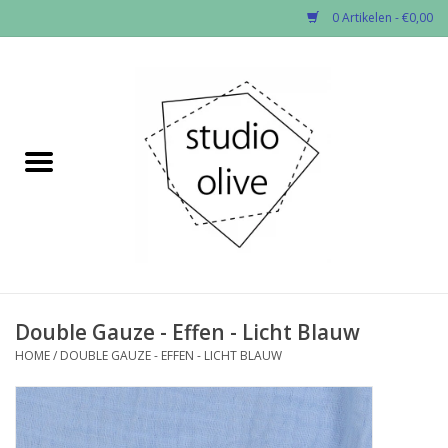
0 Artikelen - €0,00
Home
✂︎Nieuw
Kado enzo
Stoffen per soort
Fournituren
Double Gauze - Effen - Licht Blauw
HOME
/
DOUBLE GAUZE - EFFEN - LICHT BLAUW
Patronen
Workshops