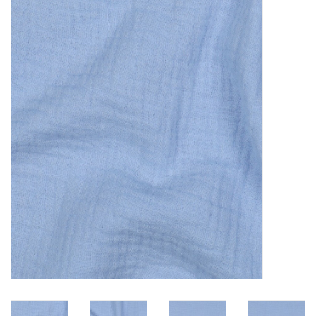
Diy pakketten
Studio Olive inspireert....