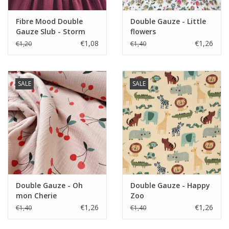
Fibre Mood Double
Double Gauze - Little
Gauze Slub - Storm
flowers
€1,08
€1,26
€1,20
€1,40
SALE
SALE
Double Gauze - Oh
Double Gauze - Happy
mon Cherie
Zoo
€1,26
€1,26
€1,40
€1,40