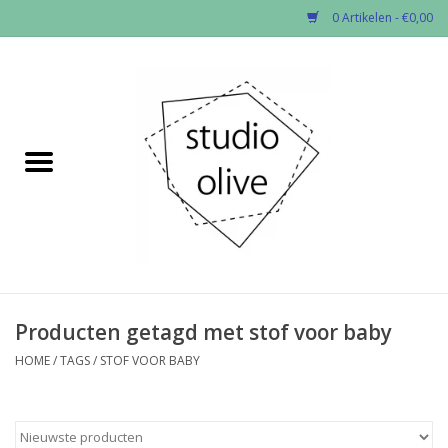
0 Artikelen - €0,00
Home
✂︎Nieuw
Kado enzo
Stoffen per soort
Fournituren
Producten getagd met stof voor baby
HOME
/
TAGS
/
STOF VOOR BABY
Patronen
Workshops