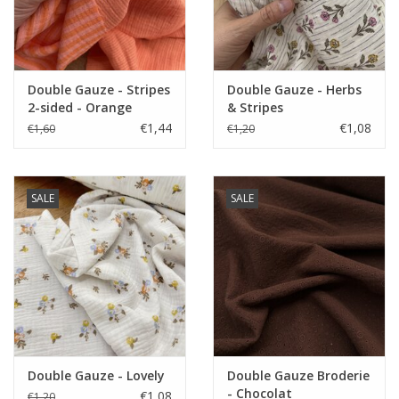
Double Gauze - Stripes
Double Gauze - Herbs
2-sided - Orange
& Stripes
€1,44
€1,08
€1,60
€1,20
SALE
SALE
Double Gauze - Lovely
Double Gauze Broderie
- Chocolat
€1,08
€1,20