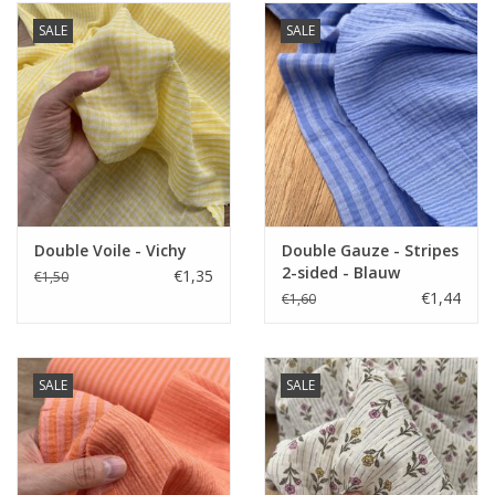
SALE
SALE
Double Voile - Vichy
Double Gauze - Stripes
2-sided - Blauw
€1,35
€1,50
€1,44
€1,60
SALE
SALE