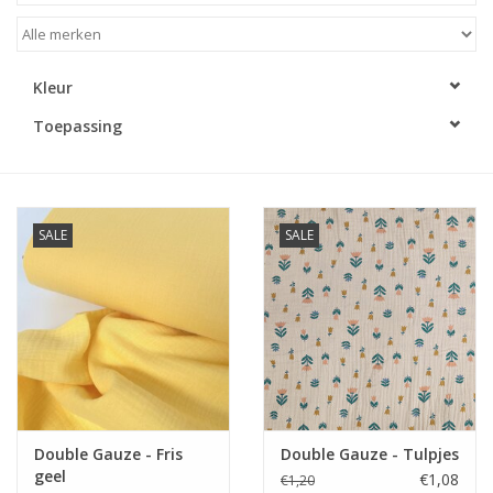
Diy pakketten
Kleur
Studio Olive inspireert....
Toepassing
SALE
SALE
Double Gauze - Fris
Double Gauze - Tulpjes
geel
€1,08
€1,20