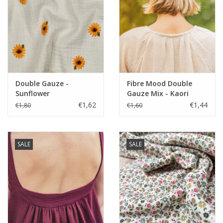
Double Gauze -
Fibre Mood Double
Sunflower
Gauze Mix - Kaori
€1,62
€1,44
€1,80
€1,60
SALE
SALE