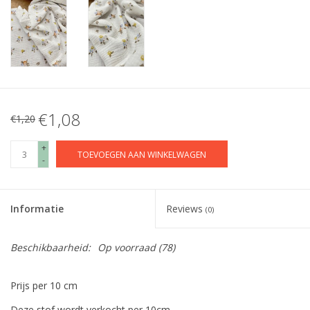
€1,08
€1,20
+
TOEVOEGEN AAN WINKELWAGEN
-
Informatie
Reviews
(0)
Beschikbaarheid:
Op voorraad
(78)
Prijs per 10 cm
Deze stof wordt verkocht per 10cm.