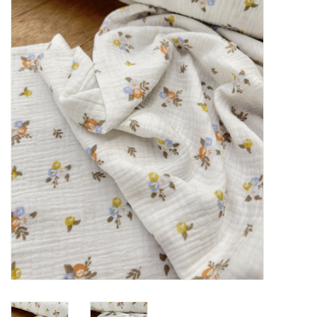
Diy pakketten
Studio Olive inspireert....