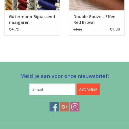
Baby artikelen, potbroekjes,
Toepassing
Jurkjes, rokjes, losse
Gütermann Bijpassend
Double Gauze - Effen
broeken,…
naaigaren -
Red Brown
Label
Allesnaaigaren 200m
€4,75
€1,08
€1,20
Stretch
nee
Meld je aan voor onze nieuwsbrief:
ABONNEER