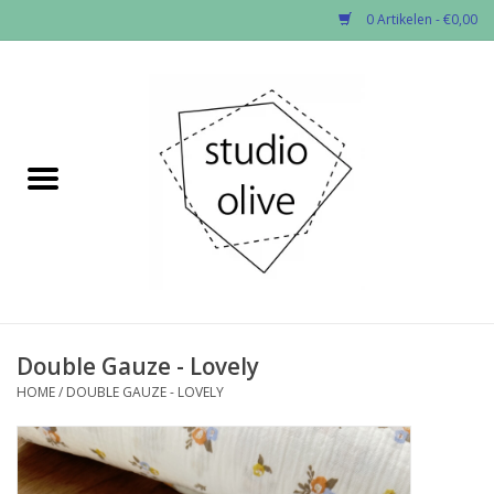
0 Artikelen - €0,00
Home
✂︎Nieuw
Kado enzo
Stoffen per soort
Fournituren
Double Gauze - Lovely
HOME
/
DOUBLE GAUZE - LOVELY
Patronen
Workshops