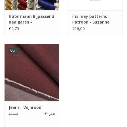
Baby artikelen, potbroekjes,
Toepassing
Jurkjes, rokjes, losse
Gütermann Bijpassend
iris may patterns
broeken,…
naaigaren -
Patroon - Suzanne
Label
gots
Allesnaaigaren 200m
jurk/top
€4,75
€16,00
Stretch
nee
SALE
Jeans - Wijnrood
€1,44
€1,60