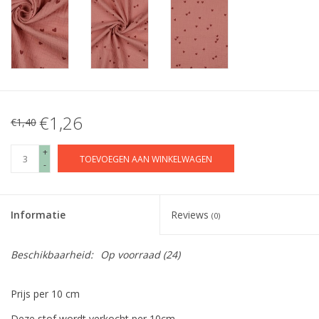
€1,26
€1,40
+
TOEVOEGEN AAN WINKELWAGEN
-
Informatie
Reviews
(0)
Beschikbaarheid:
Op voorraad
(24)
Prijs per 10 cm
Deze stof wordt verkocht per 10cm.