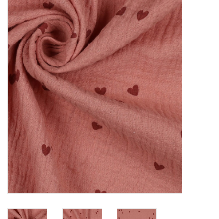
Diy pakketten
Studio Olive inspireert....