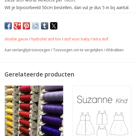
Wil je bijvoorbeeld 50cm bestellen, dan vul je dus 5 in bij aantal.
De stof wordt uiteraard in één deel verstuurd.
De allerzachtste double gauze met
hartjes
double gauze
/
hydrofiel stof bio
/
stof voor baby
/
tetra stof
Aan verlanglijst toevoegen
/
Toevoegen om te vergelijken
/
Afdrukken
Double Gauze, Mousseline, Hydrofiel stof of tetra zijn allemaal
benamingen voor deze lichte, ademende stof die bestaat uit
Gerelateerde producten
dunne laagjes, die met onzichtbare steekjes aan elkaar gezet
zijn. Geschikt voor het maken van kleding, maar natuurlijk ook
alle accessoires, zoals doeken, dekentjes, bavetje,…
Kleur
rose
Breedte
135 cm
Samenstelling
100% katoen
Gewicht
120 gr/m