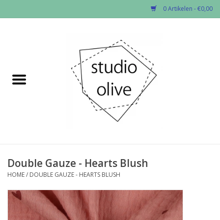
0 Artikelen - €0,00
Home
✂︎Nieuw
Kado enzo
Stoffen per soort
Fournituren
Double Gauze - Hearts Blush
HOME
/
DOUBLE GAUZE - HEARTS BLUSH
Patronen
Workshops