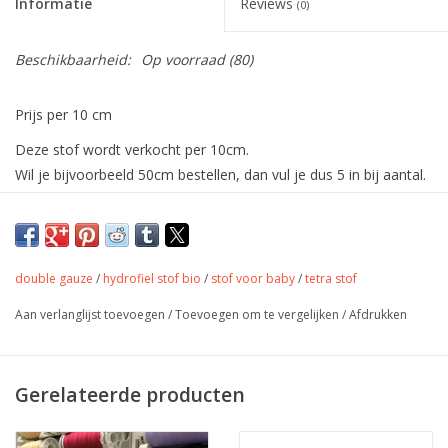
Informatie
Reviews
(0)
Beschikbaarheid:
Op voorraad
(80)
Prijs per 10 cm
Deze stof wordt verkocht per 10cm.
Wil je bijvoorbeeld 50cm bestellen, dan vul je dus 5 in bij aantal.
De stof wordt uiteraard in één deel verstuurd.
De allerzachtste double gauze met
digitale print in zachte kleuren.
double gauze
/
hydrofiel stof bio
/
stof voor baby
/
tetra stof
Aan verlanglijst toevoegen
/
Toevoegen om te vergelijken
/
Afdrukken
Double Gauze, Mousseline, Hydrofiel stof of tetra zijn allemaal
benamingen voor deze lichte, ademende stof die bestaat uit
Gerelateerde producten
dunne laagjes, die met onzichtbare steekjes aan elkaar gezet
zijn. Geschikt voor het maken van kleding, maar natuurlijk ook