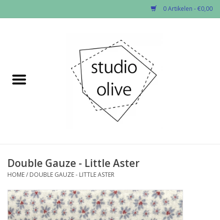
0 Artikelen - €0,00
Home
✂︎Nieuw
Kado enzo
Stoffen per soort
Fournituren
Double Gauze - Little Aster
HOME
/
DOUBLE GAUZE - LITTLE ASTER
Patronen
Workshops