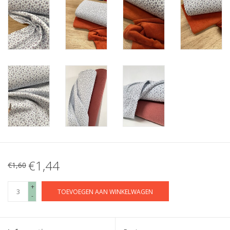
€1,44
€1,60
+
TOEVOEGEN AAN WINKELWAGEN
-