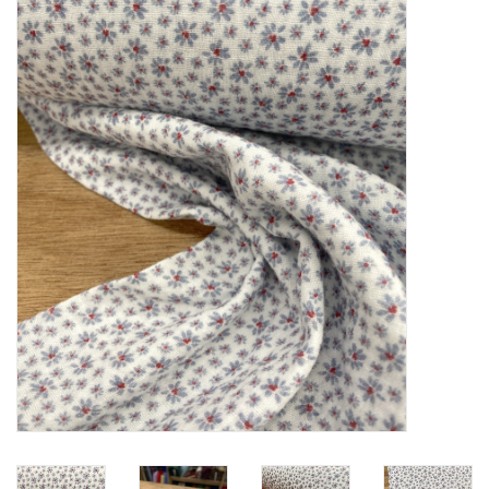
Diy pakketten
Studio Olive inspireert....