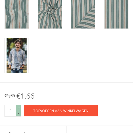
€1,66
€1,85
+
TOEVOEGEN AAN WINKELWAGEN
-