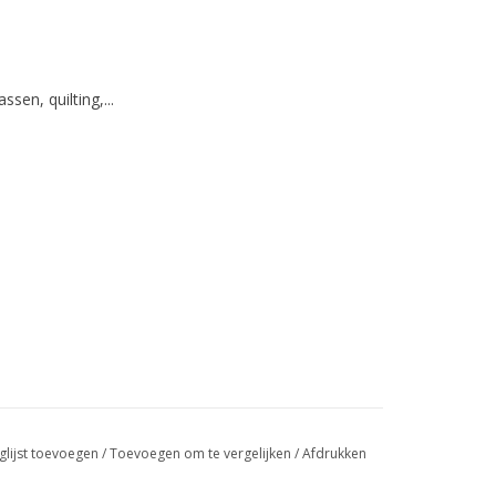
ssen, quilting,...
glijst toevoegen
/
Toevoegen om te vergelijken
/
Afdrukken