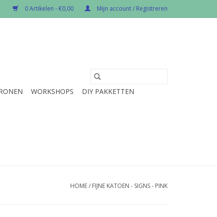
0 Artikelen - €0,00
Mijn account / Registreren
RONEN
WORKSHOPS
DIY PAKKETTEN
HOME
/
FIJNE KATOEN - SIGNS - PINK