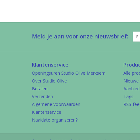
Meld je aan voor onze nieuwsbrief:
Klantenservice
Produ
Openingsuren Studio Olive Merksem
Alle pro
Over Studio Olive
Nieuwe 
Betalen
Aanbied
Verzenden
Tags
Algemene voorwaarden
RSS-fee
Klantenservice
Naaidate organiseren?