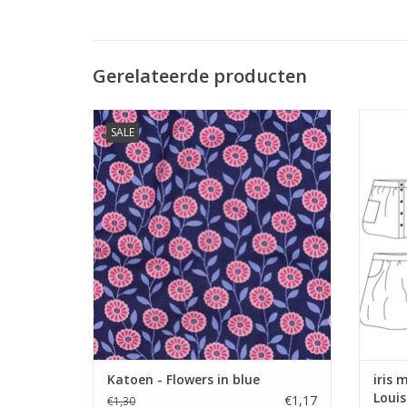
Gerelateerde producten
Prijs per 10 cm.
Patro
SALE
Fijne katoen met katten print. Geschikt
TO
voor hemd, jurk, rok of accessoires.
TOEVOEGEN AAN WINKELWAGEN
Katoen - Flowers in blue
iris 
Louis
€1,17
€1,30