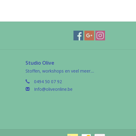
Studio Olive
Stoffen, workshops en veel meer....
0494 50 07 92
Info@oliveonline.be