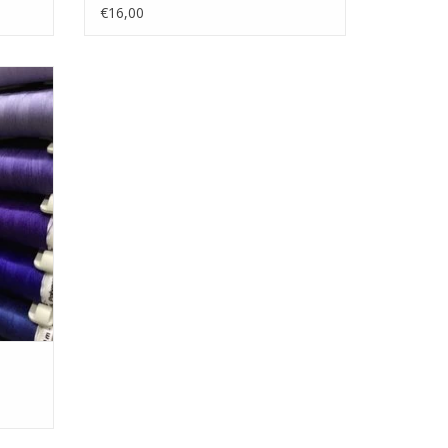
€16,00
voor uw
bruiken
GEN