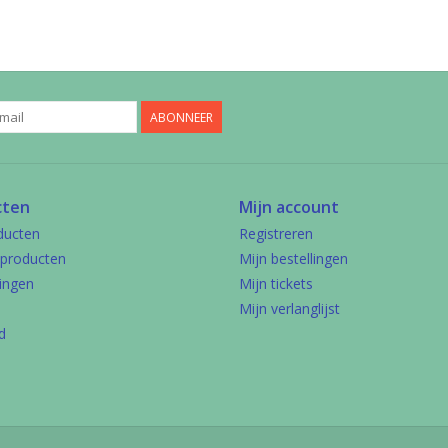
ABONNEER
cten
Mijn account
ducten
Registreren
producten
Mijn bestellingen
ingen
Mijn tickets
Mijn verlanglijst
d