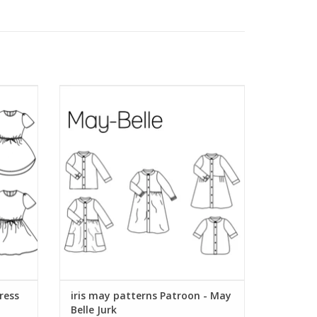
Patroon voor kinderjurk met veel opties
maat 92-152.
GEN
TOEVOEGEN AAN WINKELWAGEN
ress
iris may patterns Patroon - May
Belle Jurk