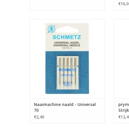
€16,0
Prijs per pakje van 5 naalden.
Universele machinenaald van Schmetz met
Handige
dikte 80 is geschikt voor de meeste
TO
stoffen.
TOEVOEGEN AAN WINKELWAGEN
Naaimachine naald - Universal
prym 
70
Strij
€2,40
€12,4