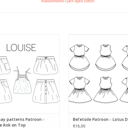
mannenhemd
/
yarn dyed cotton
on voor kinderrok en top met veel
Lotus dress
opties maat 86-158.
TOEVOEGEN AAN WINKELWA
EVOEGEN AAN WINKELWAGEN
may patterns Patroon -
Bel'etoile Patroon - Lotus D
e Rok en Top
€16,00